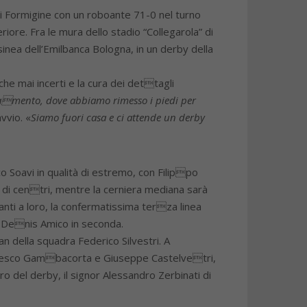
i Formigine con un roboante 71-0 nel turno
iore. Fra le mura dello stadio “Collegarola” di
sinea dell’Emilbanca Bologna, in un derby della
che mai incerti e la cura dei dettagli
amento, dove abbiamo rimesso i piedi per
vvio. «
Siamo fuori casa e ci attende un derby
o Soavi in qualità di estremo, con Filippo
di centri, mentre la cerniera mediana sarà
nti a loro, la confermatissima terza linea
9 Denis Amico in seconda.
an della squadra Federico Silvestri. A
Francesco Gambacorta e Giuseppe Castelvetri,
ro del derby, il signor Alessandro Zerbinati di