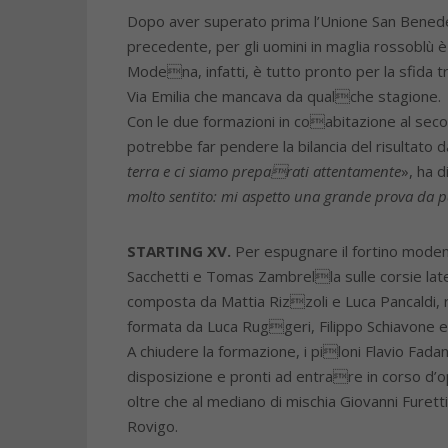
Dopo aver superato prima l’Unione San Benedet
precedente, per gli uomini in maglia rossoblù è
Modena, infatti, è tutto pronto per la sfida t
Via Emilia che mancava da qualche stagione.
Con le due formazioni in coabitazione al second
potrebbe far pendere la bilancia del risultato da
terra e ci siamo preparati attentamente
», ha d
molto sentito: mi aspetto una grande prova da par
STARTING XV.
Per espugnare il fortino modene
Sacchetti e Tomas Zambrella sulle corsie lat
composta da Mattia Rizzoli e Luca Pancaldi, 
formata da Luca Ruggeri, Filippo Schiavone e
A chiudere la formazione, i piloni Flavio Fadan
disposizione e pronti ad entrare in corso d’
oltre che al mediano di mischia Giovanni Furetti
Rovigo.