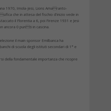
dana 1970, Imola-Jesi, Lions Amaranto-
ica che in attesa del fischio d’inizio vede in
ato il Florentia a 6, poi Firenze 1931 e Jesi
 ancora 0 punti in cascina.
selezione il main sponsor Emilbanca ha
anchi di scuola degli istituti secondari di 1° e
carsi della fondamentale importanza che ricopre