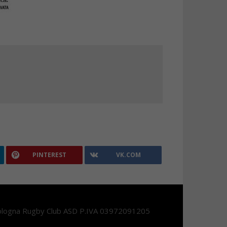
PINTEREST
VK.COM
logna Rugby Club ASD P.IVA 03972091205