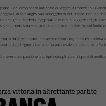
 girone 2 del campionato nazionale di Serie B Firenze 1931-Via
iposa l’Unione Rugby San Benedetto del Tronto. Per una classif
da Bologna e Modena appaiate a quota 9. Leggermente più stacc
us Siena, Lions Amaranto e Unione San Benedetto sul fondo con
 al motto “bravi a scuola e bravi in campo”, dopo una meticolosa 
contraddistinguersi tanto con la palla ovale in mano quanto fra i b
eti a vivere con passione la propria disciplina senza però dimenti