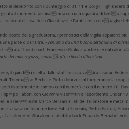
to al debutto con il punteggio di 31-11 e poi gli Highlanders d
 giunto il momento di misurarsi con una squadra di livello super
ra i padroni di casa della Giacobazzi e l’ambiziosa compagine fel
o posto della graduatoria, i pronostici della vigilia appaiono più 
 una parte o dall’altra. «
Veniamo da una buona settimana di allen
ichiarato l’head coach Francesco Brolis a poche ore dal calcio d’a
te dei miei ragazzi, soprattutto a livello difensivo
».
se, il quindici scelto dallo staff tecnico vedrà capitan Federic
erali. Tommaso Bertini e Pietro Marzocchi formeranno la coppia 
rispettivamente in campo con il numer9 e con il numero 10. Dava
 Filippo Fabbri, con Giovanni Visentin e l’esordiente Under 1
elli e il rientrante Marco Bersani ai lati del tallonatore e meta m
opera ci saranno le prime linee Fabio Simonini, Pietro Fattori, 
, all’ala Amedeo Giacalone e all’utility back Edoardo Bernabò. Arbit