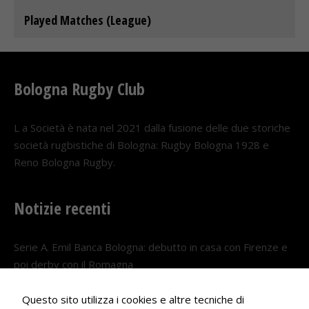
Played Matches (League)
Bologna Rugby Club
L a Società è nata nel 2021 dalla fusione delle due storiche
società rugbistiche di Bologna: Rugby Bologna 1928 e
Reno Bologna Rugby.
Notizie recenti
Serie A. Emil Banca Bologna: debutto in casa con Firenze e
poi derby con il Romagna
5 AGOSTO 2026
Questo sito utilizza i cookies e altre tecniche di