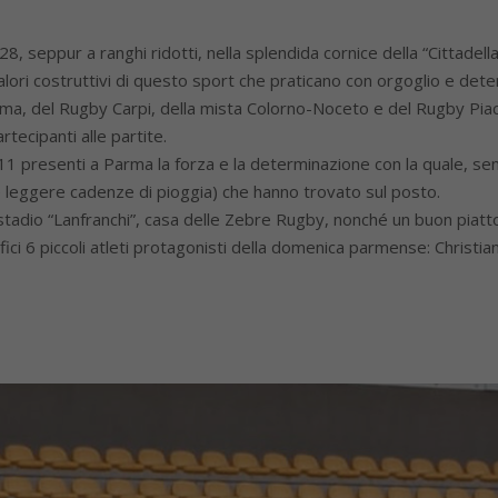
28, seppur a ranghi ridotti, nella splendida cornice della “Cittade
alori costruttivi di questo sport che praticano con orgoglio e det
arma, del Rugby Carpi, della mista Colorno-Noceto e del Rugby Piace
ecipanti alle partite.
er 11 presenti a Parma la forza e la determinazione con la quale, 
leggere cadenze di pioggia) che hanno trovato sul posto.
o stadio “Lanfranchi”, casa delle Zebre Rugby, nonché un buon piatt
ci 6 piccoli atleti protagonisti della domenica parmense: Christian 