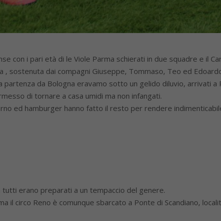
e con i pari età di le Viole Parma schierati in due squadre e il Car
lisa , sostenuta dai compagni Giuseppe, Tommaso, Teo ed Edoardo
a partenza da Bologna eravamo sotto un gelido diluvio, arrivati 
ermesso di tornare a casa umidi ma non infangati.
rno ed hamburger hanno fatto il resto per rendere indimenticabil
on tutti erano preparati a un tempaccio del genere.
ma il circo Reno è comunque sbarcato a Ponte di Scandiano, locali