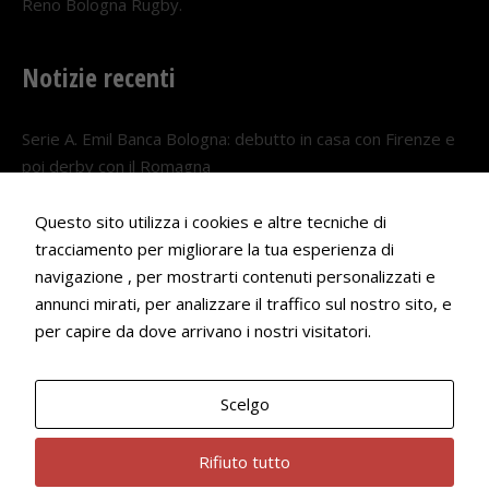
Reno Bologna Rugby.
Notizie recenti
Serie A. Emil Banca Bologna: debutto in casa con Firenze e
poi derby con il Romagna
5 AGOSTO 2026
Questo sito utilizza i cookies e altre tecniche di
Serie A. Il Bologna nel girone veneto
tracciamento per migliorare la tua esperienza di
29 LUGLIO 2026
navigazione , per mostrarti contenuti personalizzati e
annunci mirati, per analizzare il traffico sul nostro sito, e
Francesco Andrei convocato al Camp estivo della nazionale
per capire da dove arrivano i nostri visitatori.
Under 18
22 LUGLIO 2026
Scelgo
Bologna Rugby Club ASD P.IVA 03972091205
Rifiuto tutto