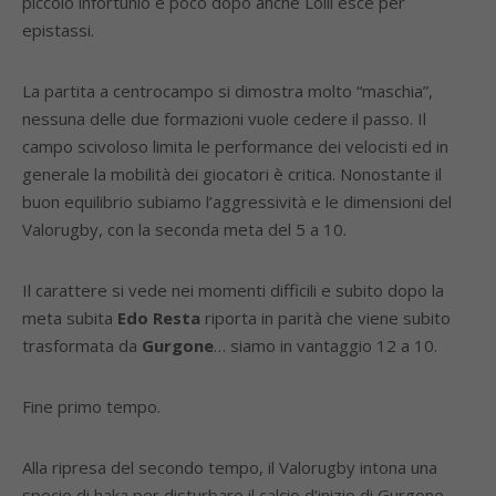
piccolo infortunio e poco dopo anche Lolli esce per
epistassi.
La partita a centrocampo si dimostra molto “maschia”,
nessuna delle due formazioni vuole cedere il passo. Il
campo scivoloso limita le performance dei velocisti ed in
generale la mobilità dei giocatori è critica. Nonostante il
buon equilibrio subiamo l’aggressività e le dimensioni del
Valorugby, con la seconda meta del 5 a 10.
Il carattere si vede nei momenti difficili e subito dopo la
meta subita
Edo Resta
riporta in parità che viene subito
trasformata da
Gurgone
… siamo in vantaggio 12 a 10.
Fine primo tempo.
Alla ripresa del secondo tempo, il Valorugby intona una
specie di haka per disturbare il calcio d’inizio di Gurgone…