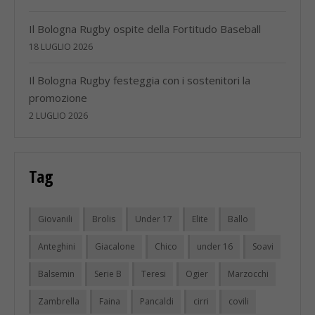
Il Bologna Rugby ospite della Fortitudo Baseball
18 LUGLIO 2026
Il Bologna Rugby festeggia con i sostenitori la
promozione
2 LUGLIO 2026
Tag
Giovanili
Brolis
Under 17
Elite
Ballo
Anteghini
Giacalone
Chico
under 16
Soavi
Balsemin
Serie B
Teresi
Ogier
Marzocchi
Zambrella
Faina
Pancaldi
cirri
covili