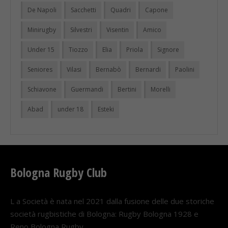
De Napoli
Sacchetti
Quadri
Capone
Minirugby
Silvestri
Visentin
Amico
Under 15
Tiozzo
Elia
Priola
Signore
Seniores
Vilasi
Bernabò
Bernardi
Paolini
Schiavone
Guermandi
Bertini
Morelli
Abad
under 18
Esteki
Bologna Rugby Club
L a Società è nata nel 2021 dalla fusione delle due storiche
società rugbistiche di Bologna: Rugby Bologna 1928 e
Reno Bologna Rugby.