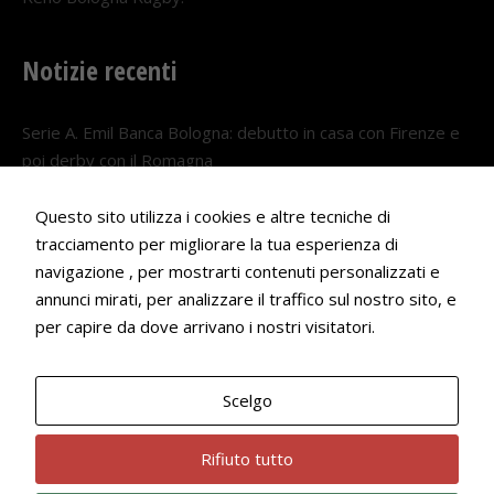
Notizie recenti
Serie A. Emil Banca Bologna: debutto in casa con Firenze e
poi derby con il Romagna
5 AGOSTO 2026
Questo sito utilizza i cookies e altre tecniche di
Serie A. Il Bologna nel girone veneto
tracciamento per migliorare la tua esperienza di
29 LUGLIO 2026
navigazione , per mostrarti contenuti personalizzati e
annunci mirati, per analizzare il traffico sul nostro sito, e
Francesco Andrei convocato al Camp estivo della nazionale
per capire da dove arrivano i nostri visitatori.
Under 18
22 LUGLIO 2026
Scelgo
Bologna Rugby Club ASD P.IVA 03972091205
Rifiuto tutto