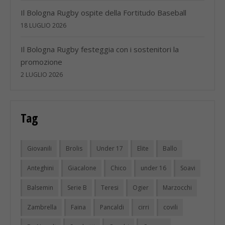
Il Bologna Rugby ospite della Fortitudo Baseball
18 LUGLIO 2026
Il Bologna Rugby festeggia con i sostenitori la
promozione
2 LUGLIO 2026
Tag
Giovanili
Brolis
Under 17
Elite
Ballo
Anteghini
Giacalone
Chico
under 16
Soavi
Balsemin
Serie B
Teresi
Ogier
Marzocchi
Zambrella
Faina
Pancaldi
cirri
covili