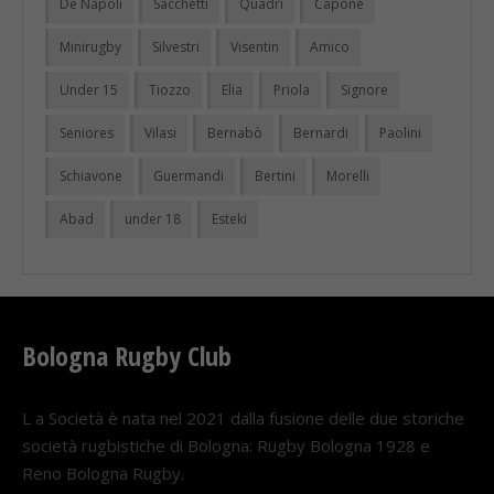
De Napoli
Sacchetti
Quadri
Capone
Minirugby
Silvestri
Visentin
Amico
Under 15
Tiozzo
Elia
Priola
Signore
Seniores
Vilasi
Bernabò
Bernardi
Paolini
Schiavone
Guermandi
Bertini
Morelli
Abad
under 18
Esteki
Bologna Rugby Club
L a Società è nata nel 2021 dalla fusione delle due storiche
società rugbistiche di Bologna: Rugby Bologna 1928 e
Reno Bologna Rugby.