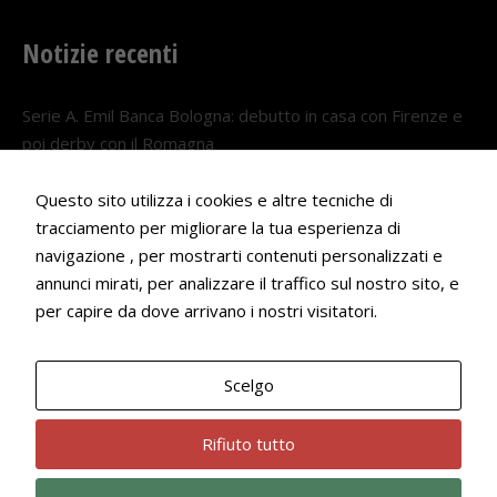
Notizie recenti
Serie A. Emil Banca Bologna: debutto in casa con Firenze e
poi derby con il Romagna
5 AGOSTO 2026
Questo sito utilizza i cookies e altre tecniche di
Serie A. Il Bologna nel girone veneto
tracciamento per migliorare la tua esperienza di
29 LUGLIO 2026
navigazione , per mostrarti contenuti personalizzati e
annunci mirati, per analizzare il traffico sul nostro sito, e
Francesco Andrei convocato al Camp estivo della nazionale
per capire da dove arrivano i nostri visitatori.
Under 18
22 LUGLIO 2026
Scelgo
Bologna Rugby Club ASD P.IVA 03972091205
Rifiuto tutto