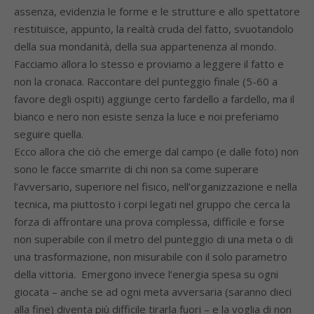
assenza, evidenzia le forme e le strutture e allo spettatore
restituisce, appunto, la realtà cruda del fatto, svuotandolo
della sua mondanità, della sua appartenenza al mondo.
Facciamo allora lo stesso e proviamo a leggere il fatto e
non la cronaca. Raccontare del punteggio finale (5-60 a
favore degli ospiti) aggiunge certo fardello a fardello, ma il
bianco e nero non esiste senza la luce e noi preferiamo
seguire quella.
Ecco allora che ciò che emerge dal campo (e dalle foto) non
sono le facce smarrite di chi non sa come superare
l’avversario, superiore nel fisico, nell’organizzazione e nella
tecnica, ma piuttosto i corpi legati nel gruppo che cerca la
forza di affrontare una prova complessa, difficile e forse
non superabile con il metro del punteggio di una meta o di
una trasformazione, non misurabile con il solo parametro
della vittoria. Emergono invece l’energia spesa su ogni
giocata – anche se ad ogni meta avversaria (saranno dieci
alla fine) diventa più difficile tirarla fuori – e la voglia di non