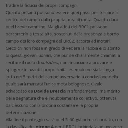
tradire la fiducia dei propri compagni.
Quanto pesanti possono essere quei passi per tornare al
centro del campo dalla propria area di meta. Quanto duro
quel breve cammino. Ma gli atleti del BRC1 possono
percorrerlo a testa alta, sostenuti dalla presenza a bordo
campo dei loro compagni del BRC2, accorsi ad incitarli.
Cieco chi non fosse in grado di vedere la rabbia e lo spirito
di questi giovani uomini, che pur se chiaramente chiamati a
recitare il ruolo di
outsiders
, non rinunciano a provare e
spingere in avanti i propri limiti: esempio ne sia la lunga
lotta nei 5 metri del campo avversario a conclusione della
quale sarà marcata l’unica meta bolognese. Ovale
schiacciato da
Davide
Brescia
in sfondamento, ma merito
della segnatura che è indubbiamente collettivo, ottenuta
da ciascuno con la propria costanza e la propria
determinazione.
Alla fine il punteggio sarà quel 5-60 già prima ricordato, con
la classifica del
girone A
per il BRC1 inchiodata ad uno zero