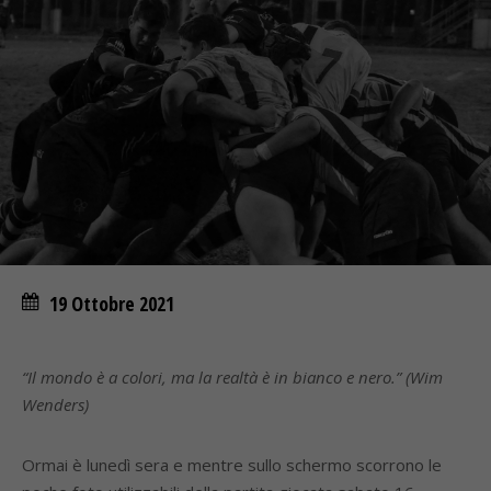
19 Ottobre 2021
“Il mondo è a colori, ma la realtà è in bianco e nero.” (Wim
Wenders)
Ormai è lunedì sera e mentre sullo schermo scorrono le