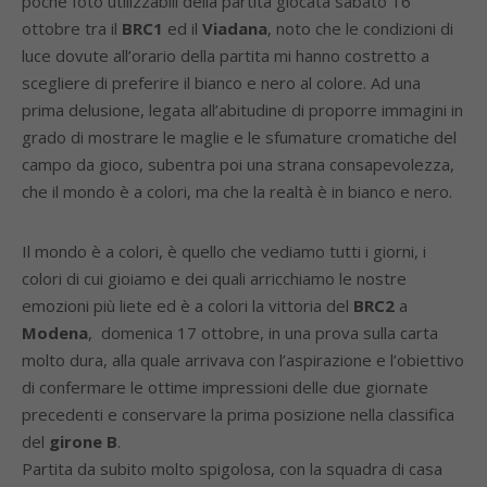
poche foto utilizzabili della partita giocata sabato 16
ottobre tra il
BRC1
ed il
Viadana
, noto che le condizioni di
luce dovute all’orario della partita mi hanno costretto a
scegliere di preferire il bianco e nero al colore. Ad una
prima delusione, legata all’abitudine di proporre immagini in
grado di mostrare le maglie e le sfumature cromatiche del
campo da gioco, subentra poi una strana consapevolezza,
che il mondo è a colori, ma che la realtà è in bianco e nero.
Il mondo è a colori, è quello che vediamo tutti i giorni, i
colori di cui gioiamo e dei quali arricchiamo le nostre
emozioni più liete ed è a colori la vittoria del
BRC2
a
Modena
, domenica 17 ottobre, in una prova sulla carta
molto dura, alla quale arrivava con l’aspirazione e l’obiettivo
di confermare le ottime impressioni delle due giornate
precedenti e conservare la prima posizione nella classifica
del
girone B
.
Partita da subito molto spigolosa, con la squadra di casa