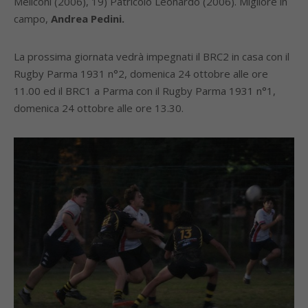
Meliconi (2006), 19) Patricolo Leonardo (2006). Migliore in
campo,
Andrea
Pedini.
La prossima giornata vedrà impegnati il BRC2 in casa con il
Rugby Parma 1931 n°2, domenica 24 ottobre alle ore
11.00 ed il BRC1 a Parma con il Rugby Parma 1931 n°1,
domenica 24 ottobre alle ore 13.30.