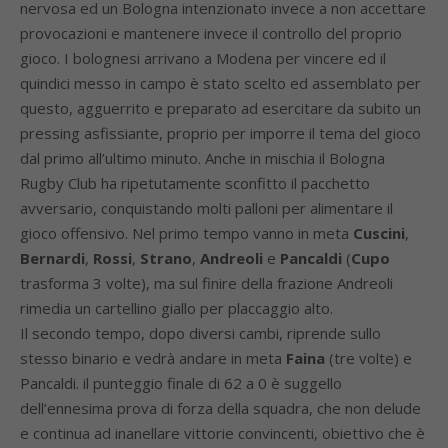
nervosa ed un Bologna intenzionato invece a non accettare
provocazioni e mantenere invece il controllo del proprio
gioco. I bolognesi arrivano a Modena per vincere ed il
quindici messo in campo è stato scelto ed assemblato per
questo, agguerrito e preparato ad esercitare da subito un
pressing asfissiante, proprio per imporre il tema del gioco
dal primo all’ultimo minuto. Anche in mischia il Bologna
Rugby Club ha ripetutamente sconfitto il pacchetto
avversario, conquistando molti palloni per alimentare il
gioco offensivo. Nel primo tempo vanno in meta
Cuscini
,
Bernardi
,
Rossi
,
Strano
,
Andreoli
e
Pancaldi
(
Cupo
trasforma 3 volte), ma sul finire della frazione Andreoli
rimedia un cartellino giallo per placcaggio alto.
Il secondo tempo, dopo diversi cambi, riprende sullo
stesso binario e vedrà andare in meta
Faina
(tre volte) e
Pancaldi. il punteggio finale di 62 a 0 è suggello
dell’ennesima prova di forza della squadra, che non delude
e continua ad inanellare vittorie convincenti, obiettivo che è