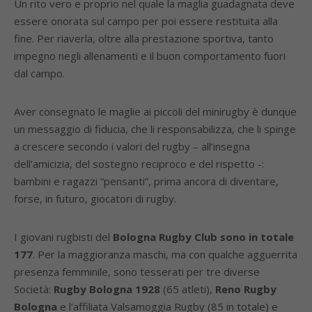
Un rito vero e proprio nel quale la maglia guadagnata deve
essere onorata sul campo per poi essere restituita alla
fine. Per riaverla, oltre alla prestazione sportiva, tanto
impegno negli allenamenti e il buon comportamento fuori
dal campo.
Aver consegnato le maglie ai piccoli del minirugby è dunque
un messaggio di fiducia, che li responsabilizza, che li spinge
a crescere secondo i valori del rugby – all’insegna
dell’amicizia, del sostegno reciproco e del rispetto -:
bambini e ragazzi “pensanti”, prima ancora di diventare,
forse, in futuro, giocatori di rugby.
I giovani rugbisti del
Bologna Rugby Club sono in totale
177
. Per la maggioranza maschi, ma con qualche agguerrita
presenza femminile, sono tesserati per tre diverse
Società:
Rugby Bologna 1928
(65 atleti),
Reno Rugby
Bologna
e l’affiliata Valsamoggia Rugby (85 in totale) e