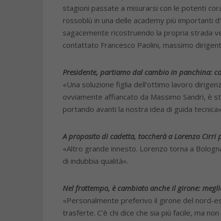
stagioni passate a misurarsi con le potenti cora
rossoblù in una delle academy più importanti d
sagacemente ricostruendo la propria strada verso
contattato Francesco Paolini, massimo dirigente
Presidente, partiamo dal
cambio in panchina: com
«Una soluzione figlia dell’ottimo lavoro dirigen
ovviamente affiancato da Massimo Sandri, è stat
portando avanti la nostra idea di guida tecnica»
A proposito di cadetta, toccherà a Lorenzo Cirri p
«Altro grande innesto. Lorenzo torna a Bologna
di indubbia qualità».
Nel frattempo, è cambiato anche il girone: megli
«Personalmente preferivo il girone del nord-es
trasferte. C’è chi dice che sia più facile, ma non