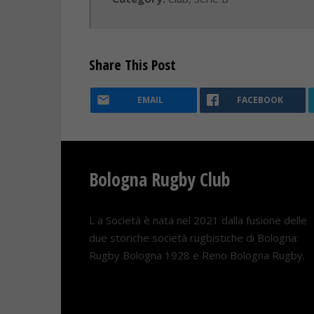
Share This Post
EMAIL
FACEBOOK
Bologna Rugby Club
L a Società è nata nel 2021 dalla fusione delle
due storiche società rugbistiche di Bologna:
Rugby Bologna 1928 e Reno Bologna Rugby.