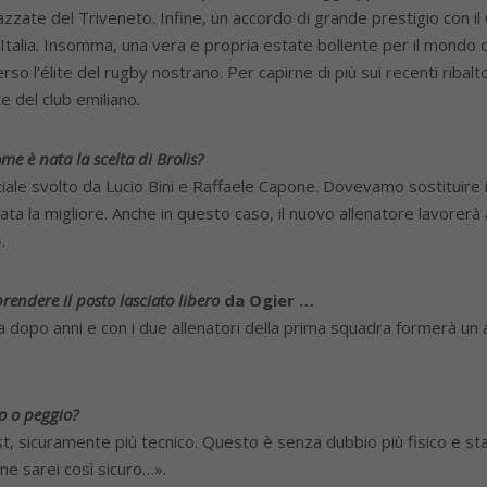
zzate del Triveneto. Infine, un accordo di grande prestigio con il C
’Italia. Insomma, una vera e propria estate bollente per il mondo 
 l’élite del rugby nostrano. Per capirne di più sui recenti ribalto
 del club emiliano.
e è nata la scelta di Brolis?
ziale svolto da Lucio Bini e Raffaele Capone. Dovevamo sostituire il
a la migliore. Anche in questo caso, il nuovo allenatore lavorerà a
.
rendere il posto lasciato libero
da Ogier …
 dopo anni e con i due allenatori della prima squadra formerà un
o o peggio?
t, sicuramente più tecnico. Questo è senza dubbio più fisico e st
 ne sarei così sicuro…».