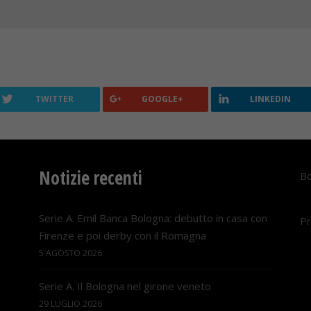
TWITTER
GOOGLE+
LINKEDIN
Notizie recenti
Bo
Serie A. Emil Banca Bologna: debutto in casa con
Pr
Firenze e poi derby con il Romagna
5 AGOSTO 2026
Serie A. Il Bologna nel girone veneto
29 LUGLIO 2026