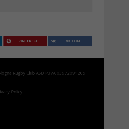
PINTEREST
VK.COM
logna Rugby Club ASD P.IVA 03972091205
ivacy Policy