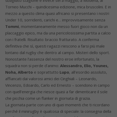
sbagliato stagione e invece sei a maggio, a Modena, al
Torneo Mucchi – quindicesima edizione, mica bruscolini. E in
mezzo a questo clima quasi africano si presentano i nostri
Under 10, sorridenti, carichi e… improvvisamente senza
Tommi
, momentaneamente messo fuori gioco non da un
placcaggio epico, ma da una pericolosissima partita a calcio
con i fratelli. Risultato: braccio fratturato. A conferma
definitiva che sì, questi ragazzi riescono a farsi più male
lontano dal rugby che dentro al campo. Misteri dello sport.
Nonostante l’assenza del nostro eroe infortunato, la
squadra non si perde d’animo:
Alessandro, Elio, Younes,
Noha, Alberto
e soprattutto
Lupo
, all’esordio assoluto,
affiancati dai valorosi amici dei Cinghiali – Leonardo,
Vincenzo, Edoardo, Carlo ed Ernesto – scendono in campo
con quell’energia che riesce quasi a far dimenticare il sole
che picchia come un flanker in giornata di grazia.
La giornata parte con uno di quei momenti che ti ricordano
perché il minirugby è qualcosa di speciale: la consegna della