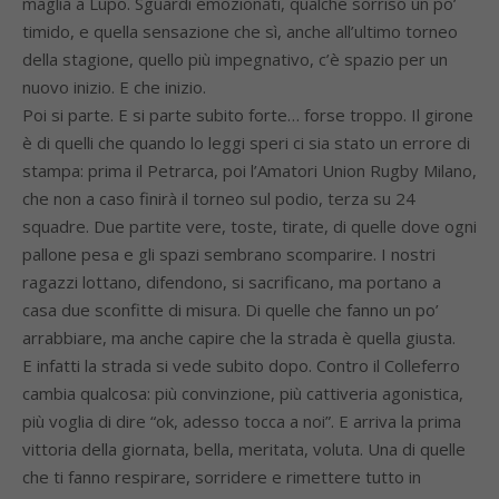
maglia a Lupo. Sguardi emozionati, qualche sorriso un po’
timido, e quella sensazione che sì, anche all’ultimo torneo
della stagione, quello più impegnativo, c’è spazio per un
nuovo inizio. E che inizio.
Poi si parte. E si parte subito forte… forse troppo. Il girone
è di quelli che quando lo leggi speri ci sia stato un errore di
stampa: prima il Petrarca, poi l’Amatori Union Rugby Milano,
che non a caso finirà il torneo sul podio, terza su 24
squadre. Due partite vere, toste, tirate, di quelle dove ogni
pallone pesa e gli spazi sembrano scomparire. I nostri
ragazzi lottano, difendono, si sacrificano, ma portano a
casa due sconfitte di misura. Di quelle che fanno un po’
arrabbiare, ma anche capire che la strada è quella giusta.
E infatti la strada si vede subito dopo. Contro il Colleferro
cambia qualcosa: più convinzione, più cattiveria agonistica,
più voglia di dire “ok, adesso tocca a noi”. E arriva la prima
vittoria della giornata, bella, meritata, voluta. Una di quelle
che ti fanno respirare, sorridere e rimettere tutto in