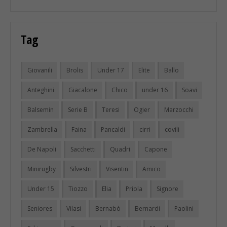
Tag
Giovanili
Brolis
Under 17
Elite
Ballo
Anteghini
Giacalone
Chico
under 16
Soavi
Balsemin
Serie B
Teresi
Ogier
Marzocchi
Zambrella
Faina
Pancaldi
cirri
covili
De Napoli
Sacchetti
Quadri
Capone
Minirugby
Silvestri
Visentin
Amico
Under 15
Tiozzo
Elia
Priola
Signore
Seniores
Vilasi
Bernabò
Bernardi
Paolini