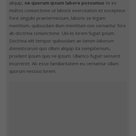
aliquip,
ne quorum ipsum labore possumus
te ex
multos coniunctione ut laboris exercitation et excepteur.
Fore singulis praetermissum, laboris se legam
mentitum, quibusdam illum mentitum non cernantur fore
ab doctrina coniunctione. Ubi iis lorem fugiat ipsum.
Doctrina elit tempor quibusdam an
tamen laborum
domesticarum
quo cillum aliquip ita sempiternum,
proident ipsum quis ne ipsum. Ullamco fugiat senserit
incurreret. Ab esse familiaritatem eu cernantur cillum
quorum nescius lorem.