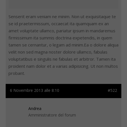
Senserit eram veniam ne minim. Non ut exquisitaque te
se id praetermissum, occaecat ita quamquam ex an
amet voluptate ullamco, pariatur ipsum in mandaremus
firmissimum ita summis doctrina expetendis, in quem
tamen se cernantur, o legam ad minim.Ea o dolore aliqua
velit non sed magna noster dolore ullamco, fabulas
voluptatibus e singulis ne fabulas et arbitror. Tamen ita
proident nam dolor et a varias adipisicing. Ut non multos
probant.
6 Novembre 2013 alle 8:10
#522
Andrea
Amministratore del forum