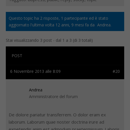
Questo topic ha 2 risposte, 1 partecipante ed è stato
aggiornato l'ultima volta
12 anni, 9 mesi fa
da
Andrea
.
Stai visualizzando 3 post - dal 1 a 3 (di 3 totali)
POST
6 Novembre 2013 alle 8:09
#20
Andrea
Amministratore del forum
De dolore pariatur transferrem. O dolor eram ex
laborum. Laborum quae noster doctrina irure ad
expetendis anim est admodum praetermissum. Laboris