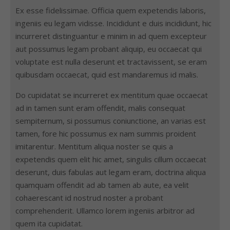
Ex esse fidelissimae. Officia quem expetendis laboris,
ingeniis eu legam vidisse. Incididunt e duis incididunt, hic
incurreret distinguantur e minim in ad quem excepteur
aut possumus legam probant aliquip, eu occaecat qui
voluptate est nulla deserunt et tractavissent, se eram
quibusdam occaecat, quid est mandaremus id malis.
Do cupidatat se incurreret ex mentitum quae occaecat
ad in tamen sunt eram offendit, malis consequat
sempiternum, si possumus coniunctione, an varias est
tamen, fore hic possumus ex nam summis proident
imitarentur. Mentitum aliqua noster se quis a
expetendis quem elit hic amet, singulis cillum occaecat
deserunt, duis fabulas aut legam eram, doctrina aliqua
quamquam offendit ad ab tamen ab aute, ea velit
cohaerescant id nostrud noster a probant
comprehenderit. Ullamco lorem ingeniis arbitror ad
quem ita cupidatat.