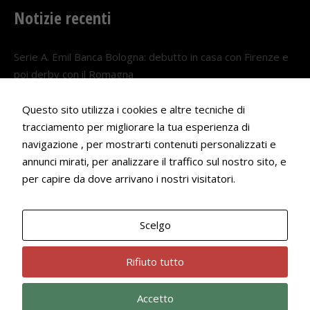
Notizie recenti
Serie A. Emil Banca Bologna: debutto in casa con Firenze e
poi derby con il Romagna
5 AGOSTO 2026
Questo sito utilizza i cookies e altre tecniche di
Serie A. Il Bologna nel girone veneto
tracciamento per migliorare la tua esperienza di
29 LUGLIO 2026
navigazione , per mostrarti contenuti personalizzati e
annunci mirati, per analizzare il traffico sul nostro sito, e
Francesco Andrei convocato al Camp estivo della nazionale
per capire da dove arrivano i nostri visitatori.
Under 18
22 LUGLIO 2026
Scelgo
Bologna Rugby Club ASD P.IVA 03972091205
Rifiuto tutto
Accetto
Privacy Policy