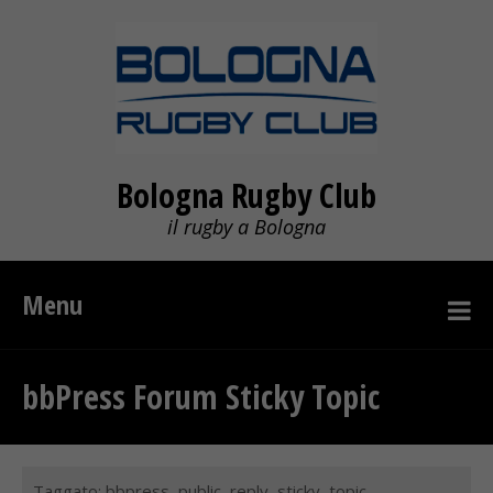
Bologna Rugby Club
il rugby a Bologna
Menu
bbPress Forum Sticky Topic
Taggato:
bbpress
,
public
,
reply
,
sticky
,
topic