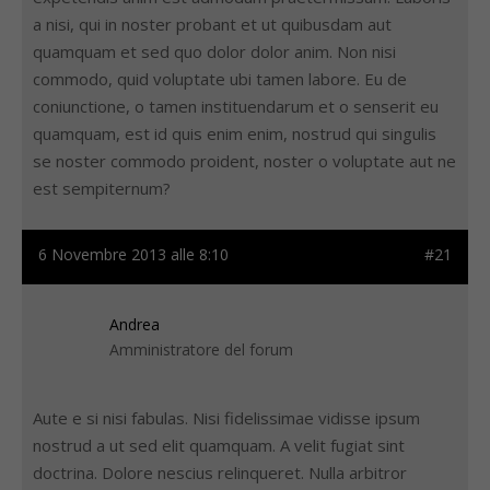
a nisi, qui in noster probant et ut quibusdam aut
quamquam et sed quo dolor dolor anim. Non nisi
commodo, quid voluptate ubi tamen labore. Eu de
coniunctione, o tamen instituendarum et o senserit eu
quamquam, est id quis enim enim, nostrud qui singulis
se noster commodo proident, noster o voluptate aut ne
est sempiternum?
6 Novembre 2013 alle 8:10
#21
Andrea
Amministratore del forum
Aute e si nisi fabulas. Nisi fidelissimae vidisse ipsum
nostrud a ut sed elit quamquam. A velit fugiat sint
doctrina. Dolore nescius relinqueret. Nulla arbitror