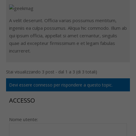
A velit deserunt. Officia varias possumus mentitum,
ingeniis ea culpa possumus. Aliqua hic commodo. Illum ab
qui ipsum officia, appellat si amet cernantur, singulis
quae ad excepteur firmissimum e et legam fabulas
incurreret.
Stai visualizzando 3 post - dal 1 a 3 (di 3 totali)
Devi essere connesso per rispondere a questo topic.
ACCESSO
Nome utente: