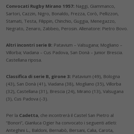
Convocati Rugby Mirano 1957:
Naggi, Giammanco,
Sartori, Cazzin, Nigro, Bonaldo, Frezza, Corò, Pellizzon,
Stamati, Testa, Filippin, Chinchio, Guggia, Menegazzo,
Negrato, Zenaro, Zabbeo, Perosin. Allenatore: Pietro Bovo.
Altri incontri serie B:
Patavium – Valsugana; Mogliano –
Villorba; Viadana – Cus Padova, San Donà – Junior Brescia.
Castellana riposa.
Classifica di serie B, girone 3:
Patavium (49), Bologna
(43), San Donà (41), Viadana (38), Mogliano (35), Villorba
(32), Castellana (31), Brescia (24), Mirano (13), Valsugana
(3), Cus Padova (-3).
Per la
Cadetta
, che incontrerà il Castel San Pietro al
“Bonori”, Gianluca Ogier ha convocato i seguenti atleti:
Anteghini L., Baldoni, Bernabò, Bersani, Calia, Carota,