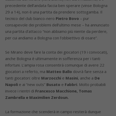
precedente dell’andata faccia ben sperare (vinse Bologna
29 a 14), non è una partita da prendere sottogamba. Il
tecnico del club bianco-nero
Pietro Bovo
– pur
consapevole dei problemi dell’ultimo mese – ha annunciato
una partita d’attacco “non abbiamo più niente da perdere,
per cui andiamo a Bologna con l’obbiettivo di osare”.
Se Mirano deve fare la conta dei giocatori (19 i convocati),
anche Bologna è ultimamente in sofferenza per i tanti
infortuni. L’ampia rosa consentirà comunque di avere 22
giocatori a referto, ma
Matteo Ballo
dovrà fare senza a
tanti giocatori: oltre
Marzocchi
e
Masini
, anche a
De
Napoli
e ai “new outs”
Busato
e
Fabbri
. Molto probabili
invece i rientri di
Francesco Macchione, Tomas
Zambrella e Maximilien Zerdoun.
La formazione che scenderà in campo resterà dunque