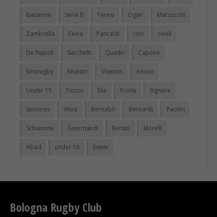
Balsemin
Serie B
Teresi
Ogier
Marzocchi
Zambrella
Faina
Pancaldi
cirri
covili
De Napoli
Sacchetti
Quadri
Capone
Minirugby
Silvestri
Visentin
Amico
Under 15
Tiozzo
Elia
Priola
Signore
Seniores
Vilasi
Bernabò
Bernardi
Paolini
Schiavone
Guermandi
Bertini
Morelli
Abad
under 18
Esteki
Bologna Rugby Club