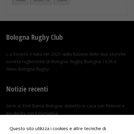
Bologna Rugby Club
L a Società è nata nel 2021 dalla fusione delle due storiche
società rugbistiche di Bologna: Rugby Bologna 1928 e
Reno Bologna Rugby.
Notizie recenti
Serie A. Emil Banca Bologna: debutto in casa con Firenze e
poi derby con il Romagna
5 AGOSTO 2026
Questo sito utilizza i cookies e altre tecniche di