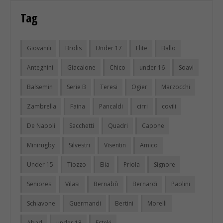
Tag
Giovanili
Brolis
Under 17
Elite
Ballo
Anteghini
Giacalone
Chico
under 16
Soavi
Balsemin
Serie B
Teresi
Ogier
Marzocchi
Zambrella
Faina
Pancaldi
cirri
covili
De Napoli
Sacchetti
Quadri
Capone
Minirugby
Silvestri
Visentin
Amico
Under 15
Tiozzo
Elia
Priola
Signore
Seniores
Vilasi
Bernabò
Bernardi
Paolini
Schiavone
Guermandi
Bertini
Morelli
Abad
under 18
Esteki