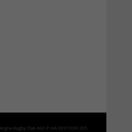
logna Rugby Club ASD P.IVA 03972091205