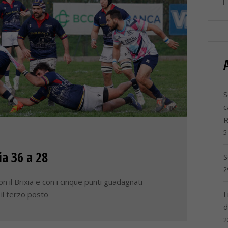
S
c
5
ia 36 a 28
S
2
on il Brixia e con i cinque punti guadagnati
F
a il terzo posto
d
2