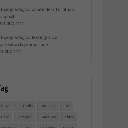
l Bologna Rugby ospite della Fortitudo
aseball
8 LUGLIO 2026
l Bologna Rugby festeggia con i
ostenitori la promozione
 LUGLIO 2026
Tag
Giovanili
Brolis
Under 17
Elite
Ballo
Anteghini
Giacalone
Chico