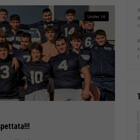
I
Under 16
B
1
I
s
2
pettata!!!