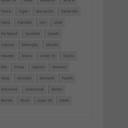
under 16
Soavi
Balsemin
Serie B
Teresi
Ogier
Marzocchi
Zambrella
Faina
Pancaldi
cirri
covili
De Napoli
Sacchetti
Quadri
Capone
Minirugby
Silvestri
Visentin
Amico
Under 15
Tiozzo
Elia
Priola
Signore
Seniores
Vilasi
Bernabò
Bernardi
Paolini
Schiavone
Guermandi
Bertini
Morelli
Abad
under 18
Esteki