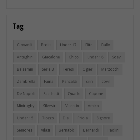
Tag
Giovanili
Brolis
Under 17
Elite
Ballo
Anteghini
Giacalone
Chico
under 16
Soavi
Balsemin
Serie B
Teresi
Ogier
Marzocchi
Zambrella
Faina
Pancaldi
cirri
covili
De Napoli
Sacchetti
Quadri
Capone
Minirugby
Silvestri
Visentin
Amico
Under 15
Tiozzo
Elia
Priola
Signore
Seniores
Vilasi
Bernabò
Bernardi
Paolini