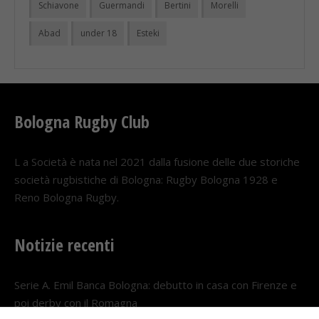
Schiavone
Guermandi
Bertini
Morelli
Abad
under 18
Esteki
Bologna Rugby Club
L a Società è nata nel 2021 dalla fusione delle due storiche
società rugbistiche di Bologna: Rugby Bologna 1928 e
Reno Bologna Rugby.
Notizie recenti
Serie A. Emil Banca Bologna: debutto in casa con Firenze e
poi derby con il Romagna