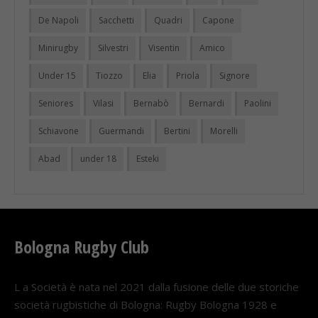
De Napoli
Sacchetti
Quadri
Capone
Minirugby
Silvestri
Visentin
Amico
Under 15
Tiozzo
Elia
Priola
Signore
Seniores
Vilasi
Bernabò
Bernardi
Paolini
Schiavone
Guermandi
Bertini
Morelli
Abad
under 18
Esteki
Bologna Rugby Club
L a Società è nata nel 2021 dalla fusione delle due storiche
società rugbistiche di Bologna: Rugby Bologna 1928 e