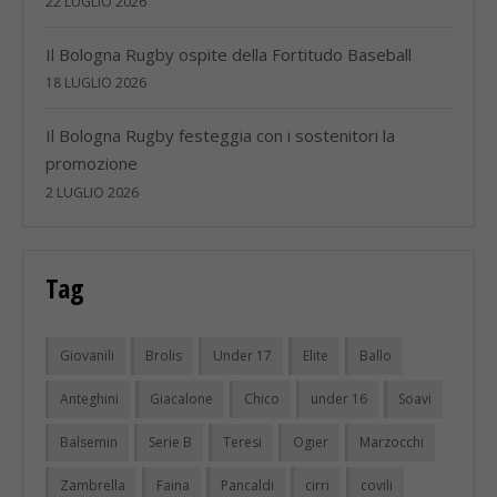
22 LUGLIO 2026
Il Bologna Rugby ospite della Fortitudo Baseball
18 LUGLIO 2026
Il Bologna Rugby festeggia con i sostenitori la
promozione
2 LUGLIO 2026
Tag
Giovanili
Brolis
Under 17
Elite
Ballo
Anteghini
Giacalone
Chico
under 16
Soavi
Balsemin
Serie B
Teresi
Ogier
Marzocchi
Zambrella
Faina
Pancaldi
cirri
covili