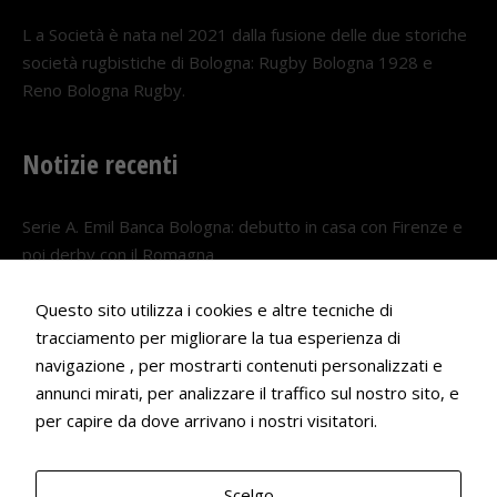
L a Società è nata nel 2021 dalla fusione delle due storiche
società rugbistiche di Bologna: Rugby Bologna 1928 e
Reno Bologna Rugby.
Notizie recenti
Serie A. Emil Banca Bologna: debutto in casa con Firenze e
poi derby con il Romagna
5 AGOSTO 2026
Questo sito utilizza i cookies e altre tecniche di
Serie A. Il Bologna nel girone veneto
tracciamento per migliorare la tua esperienza di
navigazione , per mostrarti contenuti personalizzati e
29 LUGLIO 2026
annunci mirati, per analizzare il traffico sul nostro sito, e
Francesco Andrei convocato al Camp estivo della nazionale
per capire da dove arrivano i nostri visitatori.
Under 18
22 LUGLIO 2026
Scelgo