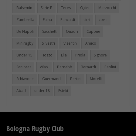
Balsemin
Serie B
Teresi
Ogier
Marzocchi
Zambrella
Faina
Pancaldi
cirri
covili
De Napoli
Sacchetti
Quadri
Capone
Minirugby
Silvestri
Visentin
Amico
Under 15
Tiozzo
Elia
Priola
Signore
Seniores
Vilasi
Bernabò
Bernardi
Paolini
Schiavone
Guermandi
Bertini
Morelli
Abad
under 18
Esteki
Bologna Rugby Club