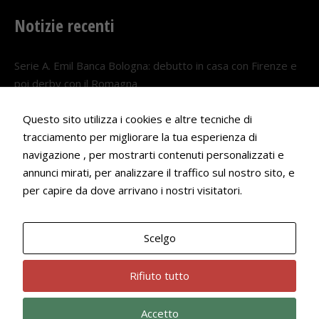
Notizie recenti
Serie A. Emil Banca Bologna: debutto in casa con Firenze e
poi derby con il Romagna
5 AGOSTO 2026
Questo sito utilizza i cookies e altre tecniche di
Serie A. Il Bologna nel girone veneto
tracciamento per migliorare la tua esperienza di
navigazione , per mostrarti contenuti personalizzati e
29 LUGLIO 2026
annunci mirati, per analizzare il traffico sul nostro sito, e
Francesco Andrei convocato al Camp estivo della nazionale
per capire da dove arrivano i nostri visitatori.
Under 18
22 LUGLIO 2026
Scelgo
Bologna Rugby Club ASD P.IVA 03972091205
Rifiuto tutto
Accetto
Privacy Policy