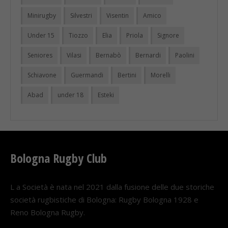
Minirugby
Silvestri
Visentin
Amico
Under 15
Tiozzo
Elia
Priola
Signore
Seniores
Vilasi
Bernabò
Bernardi
Paolini
Schiavone
Guermandi
Bertini
Morelli
Abad
under 18
Esteki
Bologna Rugby Club
L a Società è nata nel 2021 dalla fusione delle due storiche
società rugbistiche di Bologna: Rugby Bologna 1928 e
Reno Bologna Rugby.