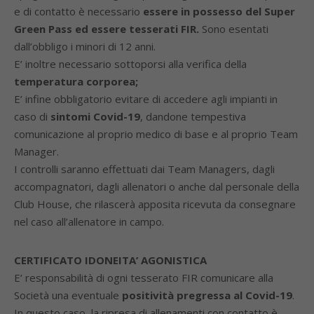
e di contatto è necessario
essere in possesso del Super
Green Pass ed essere tesserati FIR.
Sono esentati
dall’obbligo i minori di 12 anni.
E’ inoltre necessario sottoporsi alla verifica della
temperatura corporea;
E’ infine obbligatorio evitare di accedere agli impianti in
caso di
sintomi Covid-19
, dandone tempestiva
comunicazione al proprio medico di base e al proprio Team
Manager.
I controlli saranno effettuati dai Team Managers, dagli
accompagnatori, dagli allenatori o anche dal personale della
Club House, che rilascerà apposita ricevuta da consegnare
nel caso all’allenatore in campo.
CERTIFICATO IDONEITA’ AGONISTICA
E’ responsabilità di ogni tesserato FIR comunicare alla
Società una eventuale
positività pregressa al Covid-19
.
In questo caso, la ripresa di allenamenti con contatto è