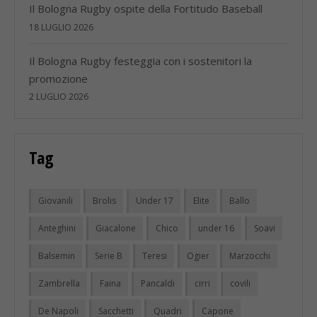
Il Bologna Rugby ospite della Fortitudo Baseball
18 LUGLIO 2026
Il Bologna Rugby festeggia con i sostenitori la
promozione
2 LUGLIO 2026
Tag
Giovanili
Brolis
Under 17
Elite
Ballo
Anteghini
Giacalone
Chico
under 16
Soavi
Balsemin
Serie B
Teresi
Ogier
Marzocchi
Zambrella
Faina
Pancaldi
cirri
covili
De Napoli
Sacchetti
Quadri
Capone