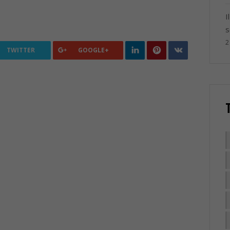
I
s
2
TWITTER
GOOGLE+