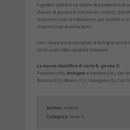
Il giudice sportivo ha deciso di penalizzare l
chiesto di giocare le mischie no contest, “perc
ricoprire il ruolo di tallonatore, pur avendo a r
ricoprire ruoli di prima linea”.
Con i cinque punti assegnati al Bologna, ora la 
sette punti dalla capolista Patavium.
La nuova classifica di serie B, girone 3:
Patavium (45),
Bologna
e Viadana (38), San Don
Brescia (23), Mirano (13), Valsugana (3), Cus P
Author:
Andrea
Category:
Serie B