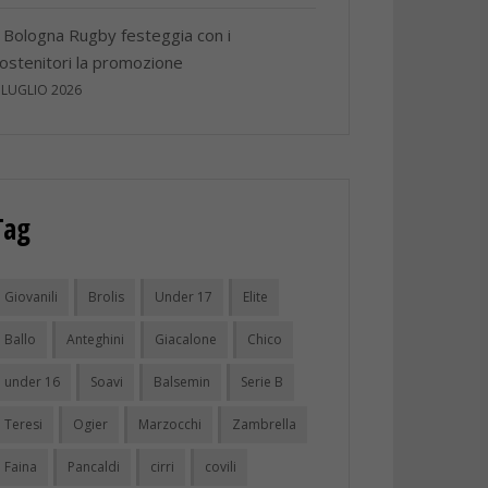
l Bologna Rugby festeggia con i
ostenitori la promozione
 LUGLIO 2026
Tag
Giovanili
Brolis
Under 17
Elite
Ballo
Anteghini
Giacalone
Chico
under 16
Soavi
Balsemin
Serie B
Teresi
Ogier
Marzocchi
Zambrella
Faina
Pancaldi
cirri
covili