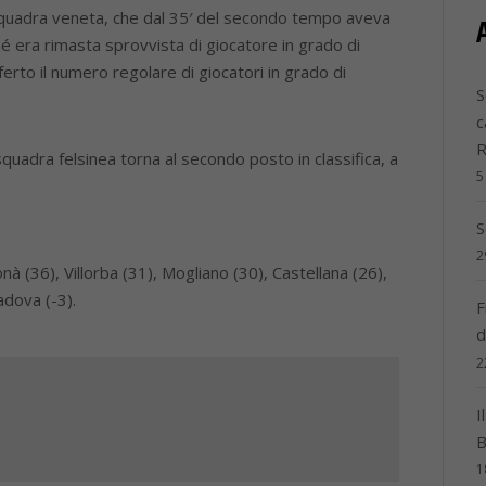
a squadra veneta, che dal 35′ del secondo tempo aveva
hé era rimasta sprovvista di giocatore in grado di
eferto il numero regolare di giocatori in grado di
S
c
squadra felsinea torna al secondo posto in classifica, a
5
S
2
à (36), Villorba (31), Mogliano (30), Castellana (26),
adova (-3).
F
d
2
I
B
1