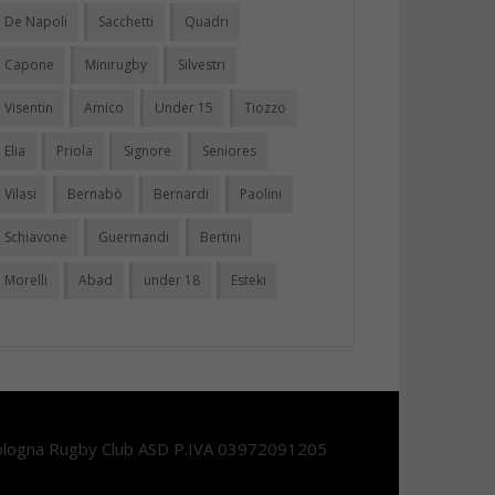
De Napoli
Sacchetti
Quadri
Capone
Minirugby
Silvestri
Visentin
Amico
Under 15
Tiozzo
Elia
Priola
Signore
Seniores
Vilasi
Bernabò
Bernardi
Paolini
Schiavone
Guermandi
Bertini
Morelli
Abad
under 18
Esteki
logna Rugby Club ASD P.IVA 03972091205