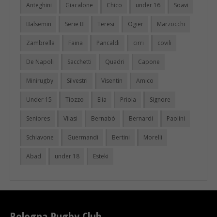
Anteghini
Giacalone
Chico
under 16
Soavi
Balsemin
Serie B
Teresi
Ogier
Marzocchi
Zambrella
Faina
Pancaldi
cirri
covili
De Napoli
Sacchetti
Quadri
Capone
Minirugby
Silvestri
Visentin
Amico
Under 15
Tiozzo
Elia
Priola
Signore
Seniores
Vilasi
Bernabò
Bernardi
Paolini
Schiavone
Guermandi
Bertini
Morelli
Abad
under 18
Esteki
Bologna Rugby Club