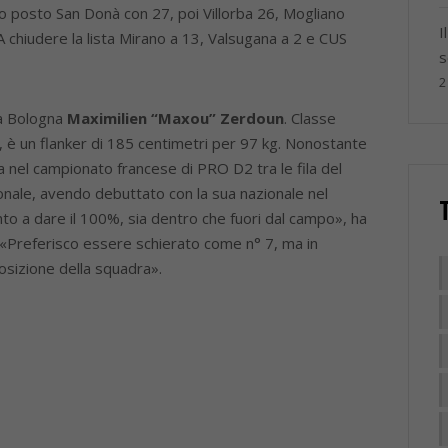
o posto San Donà con 27, poi Villorba 26, Mogliano
I
 chiudere la lista Mirano a 13, Valsugana a 2 e CUS
s
2
o a Bologna
Maximilien “Maxou” Zerdoun
. Classe
, è un flanker di 185 centimetri per 97 kg. Nonostante
a nel campionato francese di PRO D2 tra le fila del
onale, avendo debuttato con la sua nazionale nel
o a dare il 100%, sia dentro che fuori dal campo», ha
e. «Preferisco essere schierato come n° 7, ma in
osizione della squadra».