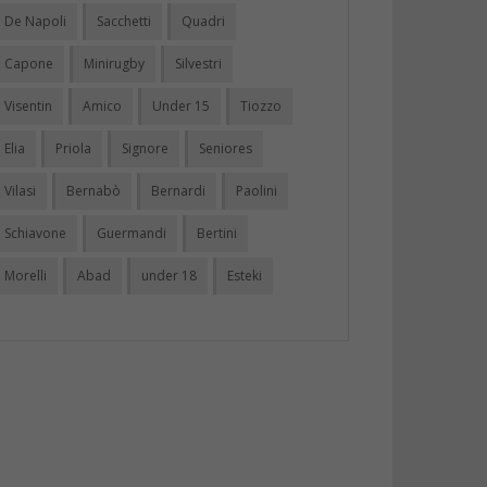
De Napoli
Sacchetti
Quadri
Capone
Minirugby
Silvestri
Visentin
Amico
Under 15
Tiozzo
Elia
Priola
Signore
Seniores
Vilasi
Bernabò
Bernardi
Paolini
Schiavone
Guermandi
Bertini
Morelli
Abad
under 18
Esteki