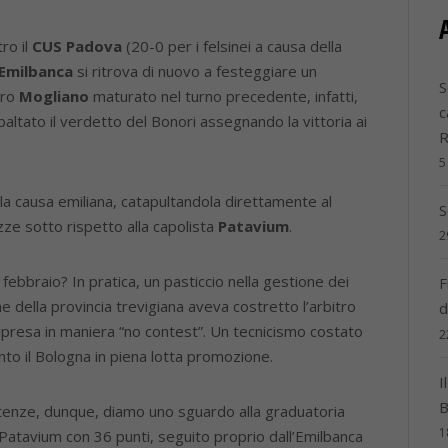
ro il
CUS Padova
(20-0 per i felsinei a causa della
Emilbanca
si ritrova di nuovo a festeggiare un
S
tro
Mogliano
maturato nel turno precedente, infatti,
c
ibaltato il verdetto del Bonori assegnando la vittoria ai
5
la causa emiliana, catapultandola direttamente al
S
ze sotto rispetto alla capolista
Patavium
.
2
febbraio? In pratica, un pasticcio nella gestione dei
F
e della provincia trevigiana aveva costretto l’arbitro
d
 ripresa in maniera “no contest”. Un tecnicismo costato
2
to il Bologna in piena lotta promozione.
I
B
ntenze, dunque, diamo uno sguardo alla graduatoria
1
Patavium con 36 punti, seguito proprio dall’Emilbanca