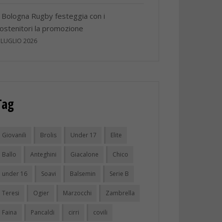
l Bologna Rugby festeggia con i
ostenitori la promozione
 LUGLIO 2026
Tag
Giovanili
Brolis
Under 17
Elite
Ballo
Anteghini
Giacalone
Chico
under 16
Soavi
Balsemin
Serie B
Teresi
Ogier
Marzocchi
Zambrella
Faina
Pancaldi
cirri
covili