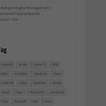
l Bologna Rugby festeggia con i
ostenitori la promozione
 LUGLIO 2026
Tag
Giovanili
Brolis
Under 17
Elite
Ballo
Anteghini
Giacalone
Chico
under 16
Soavi
Balsemin
Serie B
Teresi
Ogier
Marzocchi
Zambrella
Faina
Pancaldi
cirri
covili