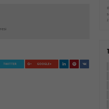
I
s
2
resi
TWITTER
GOOGLE+