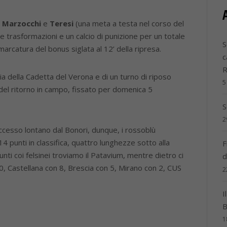
i
Marzocchi
e
Teresi
(una meta a testa nel corso del
e trasformazioni e un calcio di punizione per un totale
S
marcatura del bonus siglata al 12’ della ripresa.
c
ia della Cadetta del Verona e di un turno di riposo
5
del ritorno in campo, fissato per domenica 5
S
2
cesso lontano dal Bonori, dunque, i rossoblù
 punti in classifica, quattro lunghezze sotto alla
F
nti coi felsinei troviamo il Patavium, mentre dietro ci
d
0, Castellana con 8, Brescia con 5, Mirano con 2, CUS
2
I
B
1