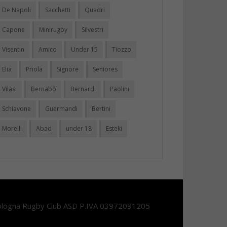
De Napoli
Sacchetti
Quadri
Capone
Minirugby
Silvestri
Visentin
Amico
Under 15
Tiozzo
Elia
Priola
Signore
Seniores
Vilasi
Bernabò
Bernardi
Paolini
Schiavone
Guermandi
Bertini
Morelli
Abad
under 18
Esteki
logna Rugby Club ASD P.IVA 03972091205