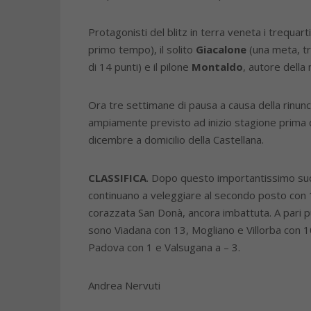
Protagonisti del blitz in terra veneta i trequart
primo tempo), il solito
Giacalone
(una meta, tr
di 14 punti) e il pilone
Montaldo
, autore della 
Ora tre settimane di pausa a causa della rinunc
ampiamente previsto ad inizio stagione prima 
dicembre a domicilio della Castellana.
CLASSIFICA
. Dopo questo importantissimo suc
continuano a veleggiare al secondo posto con 14
corazzata San Donà, ancora imbattuta. A pari pu
sono Viadana con 13, Mogliano e Villorba con 1
Padova con 1 e Valsugana a – 3.
Andrea Nervuti