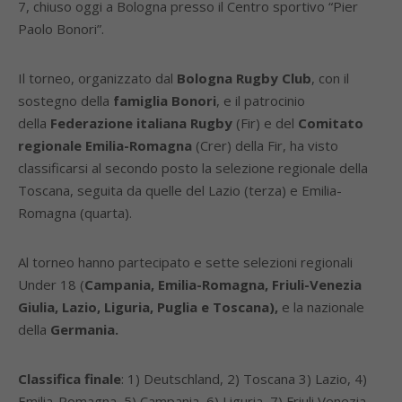
7, chiuso oggi a Bologna presso il Centro sportivo “Pier
Paolo Bonori”.
Il torneo, organizzato dal
Bologna Rugby Club
, con il
sostegno della
famiglia Bonori
, e il patrocinio
della
Federazione italiana Rugby
(Fir) e del
Comitato
regionale Emilia-Romagna
(Crer) della Fir, ha visto
classificarsi al secondo posto la selezione regionale della
Toscana, seguita da quelle del Lazio (terza) e Emilia-
Romagna (quarta).
Al torneo hanno partecipato e sette selezioni regionali
Under 18 (
Campania, Emilia-Romagna, Friuli-Venezia
Giulia, Lazio, Liguria, Puglia e Toscana),
e la nazionale
della
Germania.
Classifica finale
: 1) Deutschland, 2) Toscana 3) Lazio, 4)
Emilia-Romagna, 5) Campania, 6) Liguria, 7) Friuli Venezia-