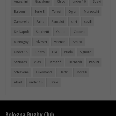
Anteghini
Giacalone
Chico
under 16
Soavi
Balsemin
Serie B
Teresi
Ogier
Marzocchi
Zambrella
Faina
Pancaldi
cirri
covili
De Napoli
Sacchetti
Quadri
Capone
Minirugby
Silvestri
Visentin
Amico
Under 15
Tiozzo
Elia
Priola
Signore
Seniores
Vilasi
Bernabò
Bernardi
Paolini
Schiavone
Guermandi
Bertini
Morelli
Abad
under 18
Esteki
Bologna Rugby Club