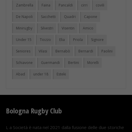
Zambrella
Faina
Pancaldi
cirri
covili
De Napoli
Sacchetti
Quadri
Capone
Minirugby
Silvestri
Visentin
Amico
Under 15
Tiozzo
Elia
Priola
Signore
Seniores
Vilasi
Bernabò
Bernardi
Paolini
Schiavone
Guermandi
Bertini
Morelli
Abad
under 18
Esteki
Bologna Rugby Club
L a Società è nata nel 2021 dalla fusione delle due storiche