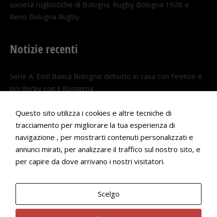
società rugbistiche di Bologna: Rugby Bologna 1928 e
Reno Bologna Rugby.
Notizie recenti
Serie A. Emil Banca Bologna: debutto in casa con Firenze e
poi derby con il Romagna
5 AGOSTO 2026
Questo sito utilizza i cookies e altre tecniche di
Serie A. Il Bologna nel girone veneto
tracciamento per migliorare la tua esperienza di
29 LUGLIO 2026
navigazione , per mostrarti contenuti personalizzati e
annunci mirati, per analizzare il traffico sul nostro sito, e
Francesco Andrei convocato al Camp estivo della nazionale
per capire da dove arrivano i nostri visitatori.
Under 18
22 LUGLIO 2026
Scelgo
Bologna Rugby Club ASD P.IVA 03972091205