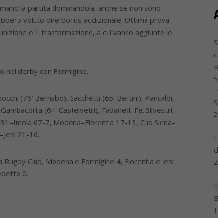
n mano la partita dominandola, anche se non sono
bbero voluto dire bonus addizionale. Ottima prova
i punizione e 1 trasformazione, a cui vanno aggiunte le
S
c
o nel derby con Formigine.
5
occhi (76’ Bernabò), Sacchetti (65’ Bertini), Pancaldi,
S
 Gambacorta (64’ Castelvetri), Fadanelli, Fe. Silvestri,
2
 1931–Imola 67-7, Modena–Florentia 17-13, Cus Siena–
–Jesi 21-16.
F
d
na Rugby Club, Modena e Formigine 4, Florentia e Jesi
2
edetto 0.
I
B
1