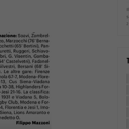
I
s
2