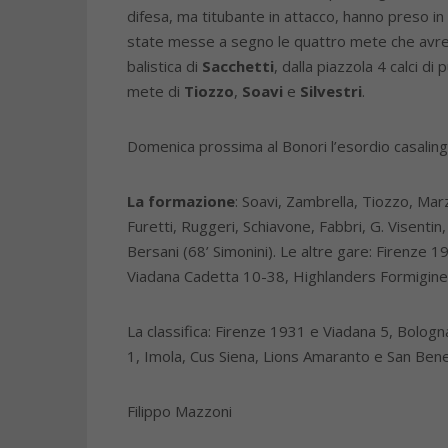
difesa, ma titubante in attacco, hanno preso i
state messe a segno le quattro mete che avre
balistica di
Sacchetti
, dalla piazzola 4 calci d
mete di
Tiozzo
,
Soavi
e
Silvestri
.
Domenica prossima al Bonori l’esordio casaling
La formazione
: Soavi, Zambrella, Tiozzo, Marz
Furetti, Ruggeri, Schiavone, Fabbri, G. Visentin,
Bersani (68’ Simonini). Le altre gare: Firenze
Viadana Cadetta 10-38, Highlanders Formigine
La classifica: Firenze 1931 e Viadana 5, Bolog
1, Imola, Cus Siena, Lions Amaranto e San Ben
Filippo Mazzoni