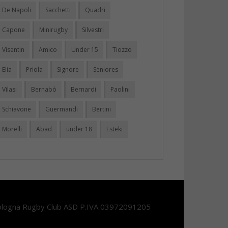
De Napoli
Sacchetti
Quadri
Capone
Minirugby
Silvestri
Visentin
Amico
Under 15
Tiozzo
Elia
Priola
Signore
Seniores
Vilasi
Bernabò
Bernardi
Paolini
Schiavone
Guermandi
Bertini
Morelli
Abad
under 18
Esteki
logna Rugby Club ASD P.IVA 03972091205