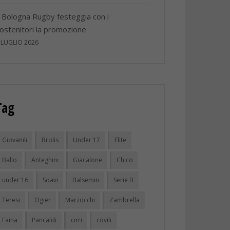
l Bologna Rugby festeggia con i
ostenitori la promozione
 LUGLIO 2026
Tag
Giovanili
Brolis
Under 17
Elite
Ballo
Anteghini
Giacalone
Chico
under 16
Soavi
Balsemin
Serie B
Teresi
Ogier
Marzocchi
Zambrella
Faina
Pancaldi
cirri
covili