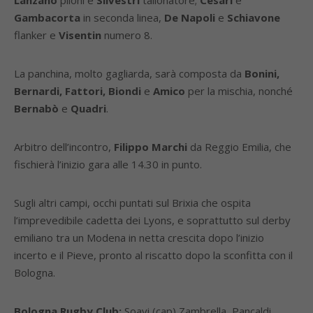
Lanzano
piloni e
Silvestri
tallonatore;
Cesari
e
Gambacorta
in seconda linea,
De Napoli
e
Schiavone
flanker e
Visentin
numero 8.
La panchina, molto gagliarda, sarà composta da
Bonini,
Bernardi, Fattori, Biondi
e
Amico
per la mischia, nonché
Bernabò
e
Quadri
.
Arbitro dell’incontro,
Filippo Marchi
da Reggio Emilia, che
fischierà l’inizio gara alle 14.30 in punto.
Sugli altri campi, occhi puntati sul Brixia che ospita
l’imprevedibile cadetta dei Lyons, e soprattutto sul derby
emiliano tra un Modena in netta crescita dopo l’inizio
incerto e il Pieve, pronto al riscatto dopo la sconfitta con il
Bologna.
Bologna Rugby Club:
Soavi (cap) Zambrella, Pancaldi,