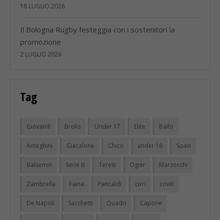
18 LUGLIO 2026
Il Bologna Rugby festeggia con i sostenitori la
promozione
2 LUGLIO 2026
Tag
Giovanili
Brolis
Under 17
Elite
Ballo
Anteghini
Giacalone
Chico
under 16
Soavi
Balsemin
Serie B
Teresi
Ogier
Marzocchi
Zambrella
Faina
Pancaldi
cirri
covili
De Napoli
Sacchetti
Quadri
Capone