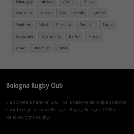
Minirugby
Silvestri
Visentin
Amico
Under 15
Tiozzo
Elia
Priola
Signore
Seniores
Vilasi
Bernabò
Bernardi
Paolini
Schiavone
Guermandi
Bertini
Morelli
Abad
under 18
Esteki
Bologna Rugby Club
L a Società è nata nel 2021 dalla fusione delle due storiche
società rugbistiche di Bologna: Rugby Bologna 1928 e
Reno Bologna Rugby.