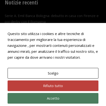
Notizie recenti
Serie A. Emil Banca Bologna: debutto in casa con Firenze e
poi derby con il Romagna
5 AGOSTO 2026
Questo sito utilizza i cookies e altre tecniche di
Serie A. Il Bologna nel girone veneto
tracciamento per migliorare la tua esperienza di
29 LUGLIO 2026
navigazione , per mostrarti contenuti personalizzati e
annunci mirati, per analizzare il traffico sul nostro sito, e
Francesco Andrei convocato al Camp estivo della nazionale
per capire da dove arrivano i nostri visitatori.
Under 18
22 LUGLIO 2026
Scelgo
Bologna Rugby Club ASD P.IVA 03972091205
Rifiuto tutto
Accetto
Privacy Policy