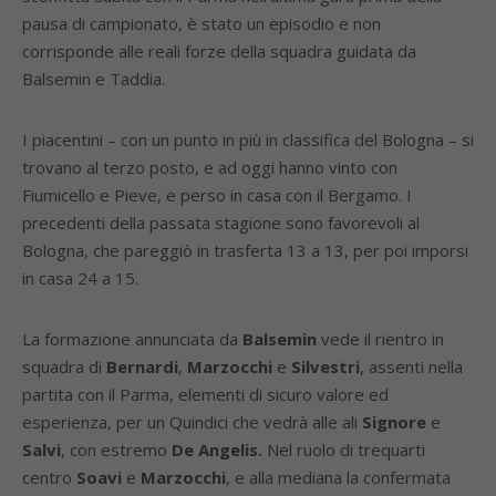
pausa di campionato, è stato un episodio e non
corrisponde alle reali forze della squadra guidata da
Balsemin e Taddia.
I piacentini – con un punto in più in classifica del Bologna – si
trovano al terzo posto, e ad oggi hanno vinto con
Fiumicello e Pieve, e perso in casa con il Bergamo. I
precedenti della passata stagione sono favorevoli al
Bologna, che pareggiò in trasferta 13 a 13, per poi imporsi
in casa 24 a 15.
La formazione annunciata da
Balsemin
vede il rientro in
squadra di
Bernardi
,
Marzocchi
e
Silvestri
, assenti nella
partita con il Parma, elementi di sicuro valore ed
esperienza, per un Quindici che vedrà alle ali
Signore
e
Salvi
, con estremo
De Angelis.
Nel ruolo di trequarti
centro
Soavi
e
Marzocchi
, e alla mediana la confermata