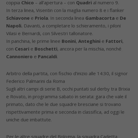
coppia
Chico
– all’apertura – con
Quadri
al numero 9.
In terza linea, Visentin con la maglia numero 8 e i flanker
Schiavone
e
Priola
. In seconda linea
Gambacorta
e
De
Napoli.
Davanti, a completare lo schieramento, i piloni
Vilasi e Bernardi, con Silvestri tallonatore.
In panchina, le prime linee
Bonini
,
Anteghini
e
Fattori
,
con
Cesari
e
Boschetti
, ancora per la mischia, nonché
Cannoniero
e
Pancaldi
.
Arbitro della partita, con fischio d’inizio alle 14:30, il signor
Federico Palmarini da Roma
Sugli altri campi di serie B, occhi puntati sul derby tra Brixia
e Rovato, in programma sabato in serata: gara che vale il
primato, dato che le due squadre bresciane si trovano
rispettivamente prima e seconda in classifica, ad oggi le
uniche due imbattute.
Per le altre squadre del Bologna, la squadra Cadetta