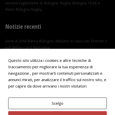
società rugbistiche di Bologna: Rugby Bologna 1928 e
Reno Bologna Rugby.
Notizie recenti
Serie A. Emil Banca Bologna: debutto in casa con Firenze e
poi derby con il Romagna
5 AGOSTO 2026
Questo sito utilizza i cookies e altre tecniche di
Serie A. Il Bologna nel girone veneto
tracciamento per migliorare la tua esperienza di
29 LUGLIO 2026
navigazione , per mostrarti contenuti personalizzati e
annunci mirati, per analizzare il traffico sul nostro sito, e
Francesco Andrei convocato al Camp estivo della nazionale
per capire da dove arrivano i nostri visitatori.
Under 18
22 LUGLIO 2026
Scelgo
Bologna Rugby Club ASD P.IVA 03972091205