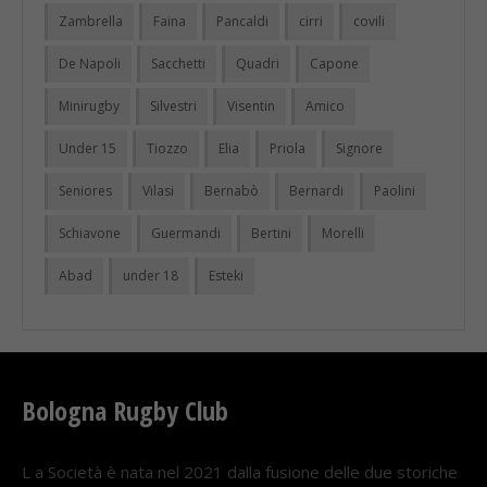
Zambrella
Faina
Pancaldi
cirri
covili
De Napoli
Sacchetti
Quadri
Capone
Minirugby
Silvestri
Visentin
Amico
Under 15
Tiozzo
Elia
Priola
Signore
Seniores
Vilasi
Bernabò
Bernardi
Paolini
Schiavone
Guermandi
Bertini
Morelli
Abad
under 18
Esteki
Bologna Rugby Club
L a Società è nata nel 2021 dalla fusione delle due storiche