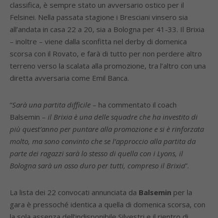
classifica, è sempre stato un avversario ostico per il
Felsinei. Nella passata stagione i Bresciani vinsero sia
all’andata in casa 22 a 20, sia a Bologna per 41-33. Il Brixia
– inoltre – viene dalla sconfitta nel derby di domenica
scorsa con il Rovato, e farà di tutto per non perdere altro
terreno verso la scalata alla promozione, tra l’altro con una
diretta avversaria come Emil Banca.
“
Sarà una partita difficile
– ha commentato il coach
Balsemin –
il Brixia è una delle squadre che ha investito di
più quest’anno per puntare alla promozione e si è rinforzata
molto, ma sono convinto che se l’approccio alla partita da
parte dei ragazzi sarà lo stesso di quella con i Lyons, il
Bologna sarà un osso duro per tutti, compreso il Brixia
”.
La lista dei 22 convocati annunciata da
Balsemin
per la
gara è pressoché identica a quella di domenica scorsa, con
la sola assenza dell’indisponibile Silvestri e il rientro di