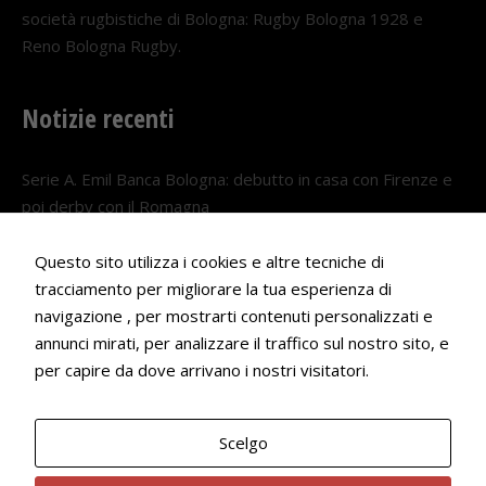
società rugbistiche di Bologna: Rugby Bologna 1928 e
Reno Bologna Rugby.
Notizie recenti
Serie A. Emil Banca Bologna: debutto in casa con Firenze e
poi derby con il Romagna
5 AGOSTO 2026
Questo sito utilizza i cookies e altre tecniche di
Serie A. Il Bologna nel girone veneto
tracciamento per migliorare la tua esperienza di
29 LUGLIO 2026
navigazione , per mostrarti contenuti personalizzati e
annunci mirati, per analizzare il traffico sul nostro sito, e
Francesco Andrei convocato al Camp estivo della nazionale
per capire da dove arrivano i nostri visitatori.
Under 18
22 LUGLIO 2026
Scelgo