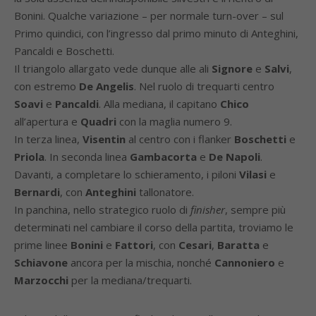
Bonini. Qualche variazione – per normale turn-over – sul
Primo quindici, con l’ingresso dal primo minuto di Anteghini,
Pancaldi e Boschetti.
Il triangolo allargato vede dunque alle ali
Signore
e
Salvi
,
con estremo
De Angelis
. Nel ruolo di trequarti centro
Soavi
e
Pancaldi
. Alla mediana, il capitano
Chico
all’apertura e
Quadri
con la maglia numero 9.
In terza linea,
Visentin
al centro con i flanker
Boschetti
e
Priola
. In seconda linea
Gambacorta
e
De Napoli
.
Davanti, a completare lo schieramento, i piloni
Vilasi
e
Bernardi
, con
Anteghini
tallonatore.
In panchina, nello strategico ruolo di
finisher
, sempre più
determinati nel cambiare il corso della partita, troviamo le
prime linee
Bonini
e
Fattori
, con
Cesari
,
Baratta
e
Schiavone
ancora per la mischia, nonché
Cannoniero
e
Marzocchi
per la mediana/trequarti.