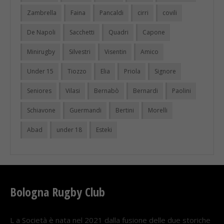
Zambrella
Faina
Pancaldi
cirri
covili
De Napoli
Sacchetti
Quadri
Capone
Minirugby
Silvestri
Visentin
Amico
Under 15
Tiozzo
Elia
Priola
Signore
Seniores
Vilasi
Bernabò
Bernardi
Paolini
Schiavone
Guermandi
Bertini
Morelli
Abad
under 18
Esteki
Bologna Rugby Club
L a Società è nata nel 2021 dalla fusione delle due storiche