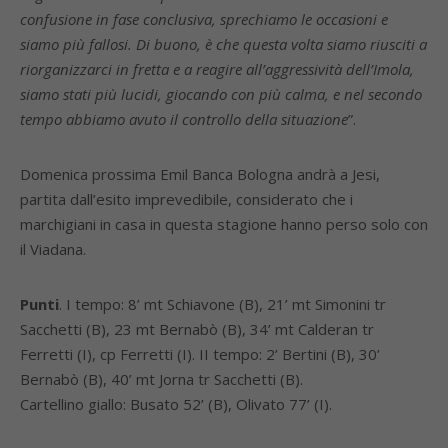
confusione in fase conclusiva, sprechiamo le occasioni e
siamo più fallosi. Di buono, è che questa volta siamo riusciti a
riorganizzarci in fretta e a reagire all’aggressività dell’Imola,
siamo stati più lucidi, giocando con più calma, e nel secondo
tempo abbiamo avuto il controllo della situazione
”.
Domenica prossima Emil Banca Bologna andrà a Jesi,
partita dall’esito imprevedibile, considerato che i
marchigiani in casa in questa stagione hanno perso solo con
il Viadana.
Punti
. I tempo: 8’ mt Schiavone (B), 21’ mt Simonini tr
Sacchetti (B), 23 mt Bernabò (B), 34’ mt Calderan tr
Ferretti (I), cp Ferretti (I). II tempo: 2’ Bertini (B), 30’
Bernabò (B), 40’ mt Jorna tr Sacchetti (B).
Cartellino giallo: Busato 52’ (B), Olivato 77’ (I).