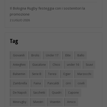
Il Bologna Rugby festeggia con i sostenitori la
promozione
2 LUGLIO 2026
Tag
Giovanili
Brolis
Under 17
Elite
Ballo
Anteghini
Giacalone
Chico
under 16
Soavi
Balsemin
Serie B
Teresi
Ogier
Marzocchi
Zambrella
Faina
Pancaldi
cirri
covili
De Napoli
Sacchetti
Quadri
Capone
Minirugby
Silvestri
Visentin
Amico