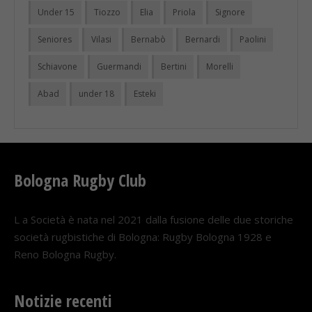
Under 15
Tiozzo
Elia
Priola
Signore
Seniores
Vilasi
Bernabò
Bernardi
Paolini
Schiavone
Guermandi
Bertini
Morelli
Abad
under 18
Esteki
Bologna Rugby Club
L a Società è nata nel 2021 dalla fusione delle due storiche
società rugbistiche di Bologna: Rugby Bologna 1928 e
Reno Bologna Rugby.
Notizie recenti