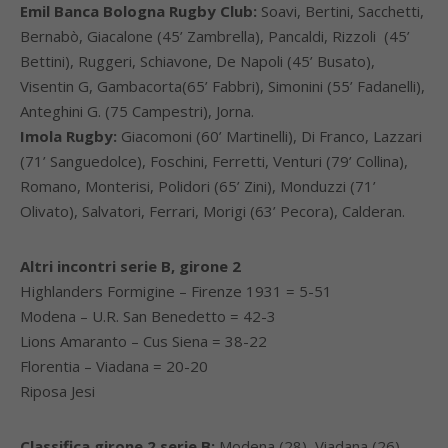
Emil Banca Bologna Rugby Club:
Soavi, Bertini, Sacchetti,
Bernabò, Giacalone (45’ Zambrella), Pancaldi, Rizzoli (45’
Bettini), Ruggeri, Schiavone, De Napoli (45’ Busato),
Visentin G, Gambacorta(65’ Fabbri), Simonini (55’ Fadanelli),
Anteghini G. (75 Campestri), Jorna.
Imola Rugby
:
Giacomoni (60’ Martinelli), Di Franco, Lazzari
(71’ Sanguedolce), Foschini, Ferretti, Venturi (79’ Collina),
Romano, Monterisi, Polidori (65’ Zini), Monduzzi (71’
Olivato), Salvatori, Ferrari, Morigi (63’ Pecora), Calderan.
Altri incontri serie B, girone 2
Highlanders Formigine – Firenze 1931 = 5-51
Modena – U.R. San Benedetto = 42-3
Lions Amaranto – Cus Siena = 38-22
Florentia – Viadana = 20-20
Riposa Jesi
Classifica girone 2 serie B:
Modena (28), Viadana (26),