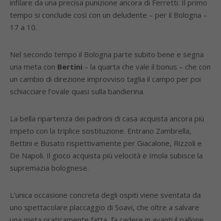
infilare da una precisa punizione ancora di Ferretti. Il primo
tempo si conclude così con un deludente – per il Bologna –
17 a 10.
Nel secondo tempo il Bologna parte subito bene e segna
una meta con
Bertini
– la quarta che vale il bonus – che con
un cambio di direzione improvviso taglia il campo per poi
schiacciare l’ovale quasi sulla bandierina.
La bella ripartenza dei padroni di casa acquista ancora più
impeto con la triplice sostituzione. Entrano Zambrella,
Bettini e Busato rispettivamente per Giacalone, Rizzoli e
De Napoli. Il gioco acquista più velocità e Imola subisce la
supremazia bolognese.
L’unica occasione concreta degli ospiti viene sventata da
uno spettacolare placcaggio di Soavi, che oltre a salvare
una meta praticamente fatta, fa cadere in avanti il pallone