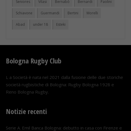
Seniores
Vilasi
Bernabò
Bernardi
Paolini
Schiavone
Guermandi
Bertini
Morelli
Abad
under 18
Esteki
Bologna Rugby Club
L a Società è nata nel 2021 dalla fusione delle due storiche
società rugbistiche di Bologna: Rugby Bologna 1928 e
Reno Bologna Rugby.
Notizie recenti
Serie A. Emil Banca Bologna: debutto in casa con Firenze e