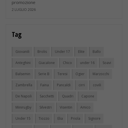
promozione
2 LUGLIO 2026
Tag
Giovanili
Brolis
Under 17
Elite
Ballo
Anteghini
Giacalone
Chico
under 16
Soavi
Balsemin
Serie B
Teresi
Ogier
Marzocchi
Zambrella
Faina
Pancaldi
cirri
covili
De Napoli
Sacchetti
Quadri
Capone
Minirugby
Silvestri
Visentin
Amico
Under 15
Tiozzo
Elia
Priola
Signore