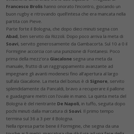
Francesco Brolis
hanno onorato l’incontro, giocando un
buon rugby e ritrovando quell’intesa che era mancata nella
partita con Pieve.
Parte forte il Bologna, che dopo dieci minuti segna con
Abad
, ben servito da Rizzoli. Dopo poco arriva la meta di
Soavi
, servito generosamente da Gambacorta. Sul 10 a 0 il
Formigine accorcia con una punizione di Fontanesi. Poco
prima della mezz’ora
Giacalone
segna una meta da
manuale, frutto di un raggruppamento avanzante ad
impegnare gli avanti modenesi fino all’apertura al largo
sull’ala Giacalone. La meta del bonus è di
Signore
, servito
splendidamente da Pancaldi, bravo a recuperare il pallone
e guadagnare metri con l’ovale in mano. La quinta meta del
Bologna è del rientrante
De Napoli
, in tuffo, seguita dopo
pochi minuti dalla marcatura di
Soavi
. Il primo tempo
termina sul 36 a 3 per il Bologna.
Nella ripresa parte bene il Formigine, che segna da una
touche ai 5 metri, marcatura che dà il via ad una fase della