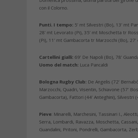
Domenica prossima, ultima partita del girone d
con il Colorno.
Punti. I tempo:
5’ mt Silvestri (Bo), 13’ mt Pan
28’ mt Levorato (Pi), 35’ mt Moschetta tr Rosso
(Pi), 11’ mt Gambacorta tr Marzocchi (Bo), 27’ 
Cartellini gialli:
69’ De Napoli (Bo), 78’ Guandali
Uomo del match:
Luca Pancaldi
Bologna Rugby Club:
De Angelis (72’ Bernabò),
Marzocchi, Quadri, Visentin, Schiavone (57’ Bosc
Gambacorta), Fattori (44’ Anteghini), Silvestri (4
Pieve
: Minarelli, Marchesini, Tassinari I., Aleot
Serra, Lombardi, Ravazza, Moschetta, Cassani,
Guandalini, Pritoni, Pondrelli, Gambacorta, Zerb