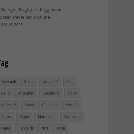
l Bologna Rugby festeggia con i
ostenitori la promozione
 LUGLIO 2026
Tag
Giovanili
Brolis
Under 17
Elite
Ballo
Anteghini
Giacalone
Chico
under 16
Soavi
Balsemin
Serie B
Teresi
Ogier
Marzocchi
Zambrella
Faina
Pancaldi
cirri
covili