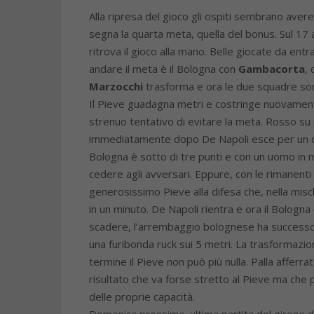
Alla ripresa del gioco gli ospiti sembrano avere 
segna la quarta meta, quella del bonus. Sul 17 a
ritrova il gioco alla mano. Belle giocate da entr
andare il meta è il Bologna con
Gambacorta
, 
Marzocchi
trasforma e ora le due squadre son
Il Pieve guadagna metri e costringe nuovamente
strenuo tentativo di evitare la meta. Rosso su 
immediatamente dopo De Napoli esce per un carte
Bologna è sotto di tre punti e con un uomo in m
cedere agli avversari. Eppure, con le rimanenti 
generosissimo Pieve alla difesa che, nella mischi
in un minuto. De Napoli rientra e ora il Bologna 
scadere, l’arrembaggio bolognese ha successo,
una furibonda ruck sui 5 metri. La trasformazio
termine il Pieve non può più nulla. Palla afferrat
risultato che va forse stretto al Pieve ma ch
delle proprie capacità.