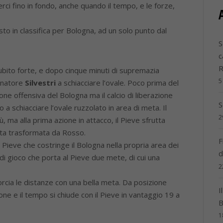
ci fino in fondo, anche quando il tempo, e le forze,
sto in classifica per Bologna, ad un solo punto dal
S
c
subito forte, e dopo cinque minuti di supremazia
5
lonatore
Silvestri
a schiacciare l’ovale. Poco prima del
ione offensiva del Bologna ma il calcio di liberazione
S
 a schiacciare l’ovale ruzzolato in area di meta. Il
2
 ma alla prima azione in attacco, il Pieve sfrutta
eta trasformata da Rosso.
F
l Pieve che costringe il Bologna nella propria area dei
d
di gioco che porta al Pieve due mete, di cui una
2
rcia le distanze con una bella meta. Da posizione
I
ne e il tempo si chiude con il Pieve in vantaggio 19 a
B
1