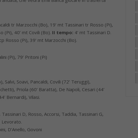
i andata, che vedrà Emil Banca giocare in trasferta
caldi tr Marzocchi (Bo), 19’ mt Tassinari tr Rosso (Pi),
 (Pi), 40’ mt Covili (Bo).
II tempo:
4’ mt Tassinari D.
cp Rosso (Pi), 39’ mt Marzocchi (Bo).
ni (Pi), 79’ Pritoni (Pi)
 Salvi, Soavi, Pancaldi, Covili (72’ Teruggi),
hetti), Priola (60’ Baratta), De Napoli, Cesari (44’
4’ Bernardi), Vilasi.
ti, Tassinari D, Rosso, Accorsi, Taddia, Tassinari G,
 Levorato.
ini, D’Anello, Govoni