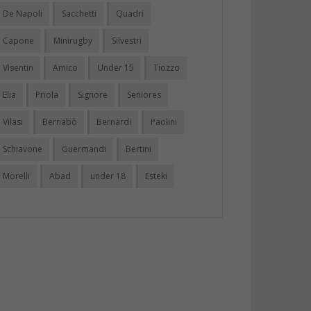
De Napoli
Sacchetti
Quadri
Capone
Minirugby
Silvestri
Visentin
Amico
Under 15
Tiozzo
Elia
Priola
Signore
Seniores
Vilasi
Bernabò
Bernardi
Paolini
Schiavone
Guermandi
Bertini
Morelli
Abad
under 18
Esteki