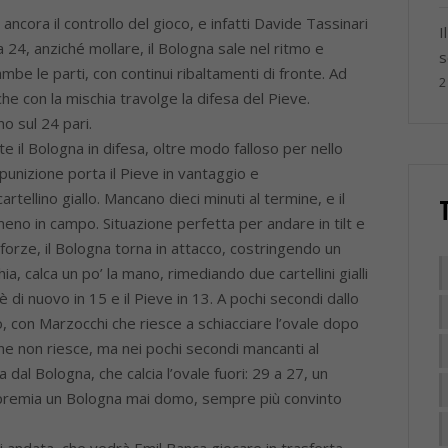
ancora il controllo del gioco, e infatti Davide Tassinari
I
 24, anziché mollare, il Bologna sale nel ritmo e
s
ambe le parti, con continui ribaltamenti di fronte. Ad
2
che con la mischia travolge la difesa del Pieve.
o sul 24 pari.
 il Bologna in difesa, oltre modo falloso per nello
punizione porta il Pieve in vantaggio e
llino giallo. Mancano dieci minuti al termine, e il
eno in campo. Situazione perfetta per andare in tilt e
forze, il Bologna torna in attacco, costringendo un
a, calca un po’ la mano, rimediando due cartellini gialli
è di nuovo in 15 e il Pieve in 13. A pochi secondi dallo
 con Marzocchi che riesce a schiacciare l’ovale dopo
ne non riesce, ma nei pochi secondi mancanti al
a dal Bologna, che calcia l’ovale fuori: 29 a 27, un
e premia un Bologna mai domo, sempre più convinto