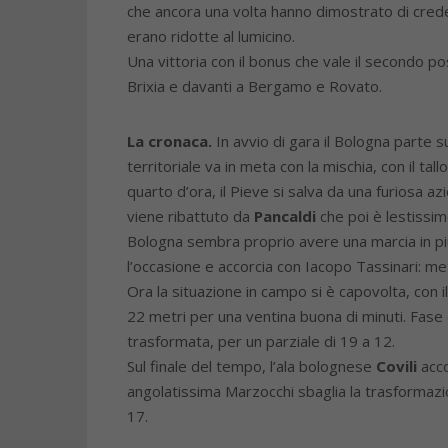
che ancora una volta hanno dimostrato di creder
erano ridotte al lumicino.
Una vittoria con il bonus che vale il secondo po
Brixia e davanti a Bergamo e Rovato.
La cronaca.
In avvio di gara il Bologna parte 
territoriale va in meta con la mischia, con il tal
quarto d’ora, il Pieve si salva da una furiosa az
viene ribattuto da
Pancaldi
che poi è lestissimo
Bologna sembra proprio avere una marcia in più,
l’occasione e accorcia con Iacopo Tassinari: m
Ora la situazione in campo si è capovolta, con i
22 metri per una ventina buona di minuti. Fase 
trasformata, per un parziale di 19 a 12.
Sul finale del tempo, l’ala bolognese
Covili
acco
angolatissima Marzocchi sbaglia la trasformazio
17.