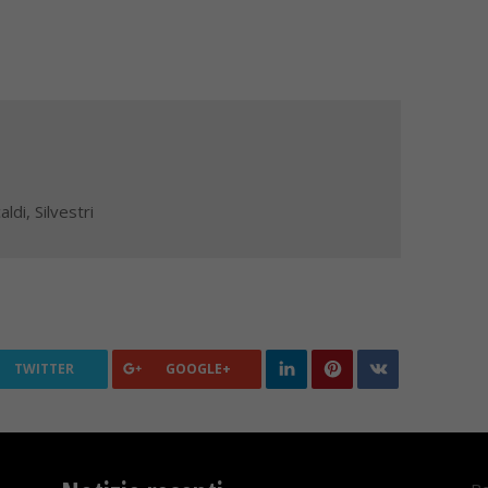
aldi
,
Silvestri
TWITTER
GOOGLE+