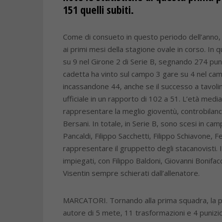
151 quelli subiti.
Come di consueto in questo periodo dell’anno, è
ai primi mesi della stagione ovale in corso. In 
su 9 nel Girone 2 di Serie B, segnando 274 pu
cadetta ha vinto sul campo 3 gare su 4 nel cam
incassandone 44, anche se il successo a tavolin
ufficiale in un rapporto di 102 a 51. L’età medi
rappresentare la meglio gioventù, controbilanc
Bersani. In totale, in Serie B, sono scesi in 
Pancaldi, Filippo Sacchetti, Filippo Schiavone,
rappresentare il gruppetto degli stacanovisti. I
impiegati, con Filippo Baldoni, Giovanni Bonifa
Visentin sempre schierati dall’allenatore.
MARCATORI. Tornando alla prima squadra, la palm
autore di 5 mete, 11 trasformazioni e 4 punizi