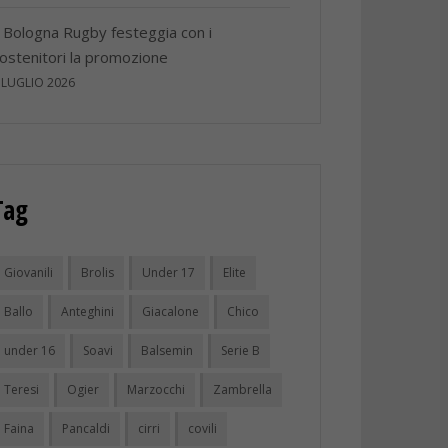
l Bologna Rugby festeggia con i
ostenitori la promozione
 LUGLIO 2026
Tag
Giovanili
Brolis
Under 17
Elite
Ballo
Anteghini
Giacalone
Chico
under 16
Soavi
Balsemin
Serie B
Teresi
Ogier
Marzocchi
Zambrella
Faina
Pancaldi
cirri
covili