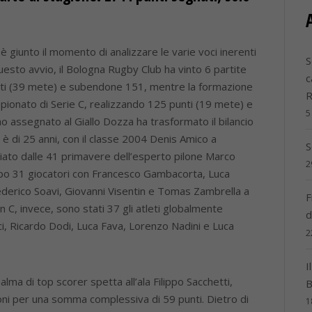
 giunto il momento di analizzare le varie voci inerenti
S
questo avvio, il Bologna Rugby Club ha vinto 6 partite
c
nti (39 mete) e subendone 151, mentre la formazione
pionato di Serie C, realizzando 125 punti (19 mete) e
5
o assegnato al Giallo Dozza ha trasformato il bilancio
a è di 25 anni, con il classe 2004 Denis Amico a
S
iato dalle 41 primavere dell’esperto pilone Marco
2
campo 31 giocatori con Francesco Gambacorta, Luca
 Federico Soavi, Giovanni Visentin e Tomas Zambrella a
F
n C, invece, sono stati 37 gli atleti globalmente
d
cci, Ricardo Dodi, Luca Fava, Lorenzo Nadini e Luca
2
I
a di top scorer spetta all’ala Filippo Sacchetti,
B
oni per una somma complessiva di 59 punti. Dietro di
1