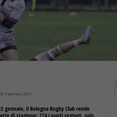
C
 del 4 gennaio 2023
l 22 gennaio, il Bologna Rugby Club rende
arte di stagione: 274 i punti segnati, solo