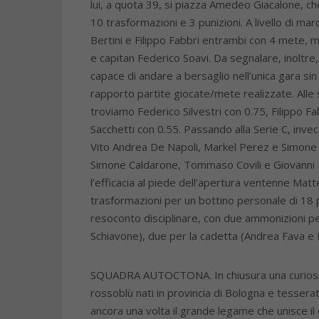
lui, a quota 39, si piazza Amedeo Giacalone, ch
10 trasformazioni e 3 punizioni. A livello di m
Bertini e Filippo Fabbri entrambi con 4 mete, m
e capitan Federico Soavi. Da segnalare, inoltre
capace di andare a bersaglio nell’unica gara sin
rapporto partite giocate/mete realizzate. Alle 
troviamo Federico Silvestri con 0.75, Filippo F
Sacchetti con 0.55. Passando alla Serie C, invece
Vito Andrea De Napoli, Markel Perez e Simone
Simone Caldarone, Tommaso Covili e Giovanni B
l’efficacia al piede dell’apertura ventenne Matte
trasformazioni per un bottino personale di 18 
resoconto disciplinare, con due ammonizioni pe
Schiavone), due per la cadetta (Andrea Fava e Fi
SQUADRA AUTOCTONA. In chiusura una curiosità 
rossoblù nati in provincia di Bologna e tessera
ancora una volta il grande legame che unisce il 