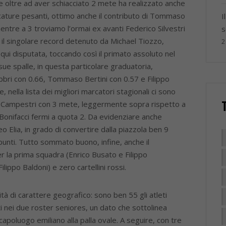
e oltre ad aver schiacciato 2 mete ha realizzato anche
arcature pesanti, ottimo anche il contributo di Tommaso
I
entre a 3 troviamo l’ormai ex avanti Federico Silvestri
s
, il singolare record detenuto da Michael Tiozzo,
2
 qui disputata, toccando così il primato assoluto nel
sue spalle, in questa particolare graduatoria,
abbri con 0.66, Tommaso Bertini con 0.57 e Filippo
, nella lista dei migliori marcatori stagionali ci sono
 Campestri con 3 mete, leggermente sopra rispetto a
onifacci fermi a quota 2. Da evidenziare anche
o Elia, in grado di convertire dalla piazzola ben 9
punti. Tutto sommato buono, infine, anche il
r la prima squadra (Enrico Busato e Filippo
lippo Baldoni) e zero cartellini rossi.
di carattere geografico: sono ben 55 gli atleti
ti nei due roster seniores, un dato che sottolinea
capoluogo emiliano alla palla ovale. A seguire, con tre