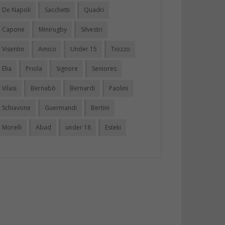
De Napoli
Sacchetti
Quadri
Capone
Minirugby
Silvestri
Visentin
Amico
Under 15
Tiozzo
Elia
Priola
Signore
Seniores
Vilasi
Bernabò
Bernardi
Paolini
Schiavone
Guermandi
Bertini
Morelli
Abad
under 18
Esteki