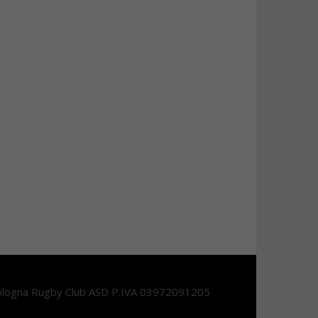
logna Rugby Club ASD P.IVA 03972091205