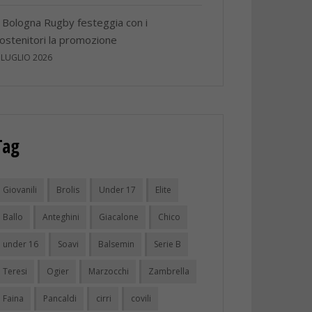
l Bologna Rugby festeggia con i
ostenitori la promozione
 LUGLIO 2026
Tag
Giovanili
Brolis
Under 17
Elite
Ballo
Anteghini
Giacalone
Chico
under 16
Soavi
Balsemin
Serie B
Teresi
Ogier
Marzocchi
Zambrella
Faina
Pancaldi
cirri
covili