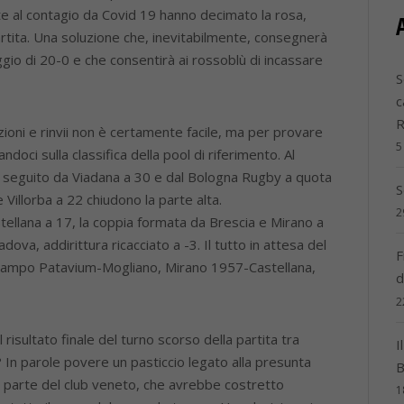
ute al contagio da Covid 19 hanno decimato la rosa,
partita. Una soluzione che, inevitabilmente, consegnerà
teggio di 20-0 e che consentirà ai rossoblù di incassare
S
c
zioni e rinvii non è certamente facile, ma per provare
5
oci sulla classifica della pool di riferimento. Al
, seguito da Viadana a 30 e dal Bologna Rugby a quota
S
Villorba a 22 chiudono la parte alta.
2
tellana a 17, la coppia formata da Brescia e Mirano a
dova, addirittura ricacciato a -3. Il tutto in attesa del
F
campo Patavium-Mogliano, Mirano 1957-Castellana,
d
2
 il risultato finale del turno scorso della partita tra
I
 In parole povere un pasticcio legato alla presunta
B
da parte del club veneto, che avrebbe costretto
1