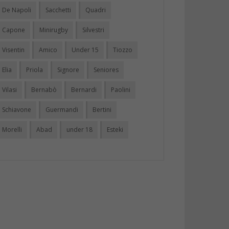
De Napoli
Sacchetti
Quadri
Capone
Minirugby
Silvestri
Visentin
Amico
Under 15
Tiozzo
Elia
Priola
Signore
Seniores
Vilasi
Bernabò
Bernardi
Paolini
Schiavone
Guermandi
Bertini
Morelli
Abad
under 18
Esteki