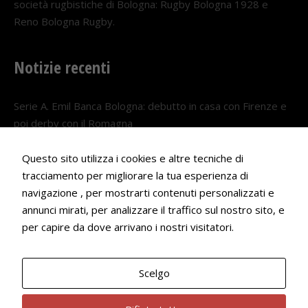
società rugbistiche di Bologna: Rugby Bologna 1928 e
Reno Bologna Rugby.
Notizie recenti
Serie A. Emil Banca Bologna: debutto in casa con Firenze e
poi derby con il Romagna
5 AGOSTO 2026
Questo sito utilizza i cookies e altre tecniche di
Serie A. Il Bologna nel girone veneto
tracciamento per migliorare la tua esperienza di
29 LUGLIO 2026
navigazione , per mostrarti contenuti personalizzati e
annunci mirati, per analizzare il traffico sul nostro sito, e
Francesco Andrei convocato al Camp estivo della nazionale
per capire da dove arrivano i nostri visitatori.
Under 18
22 LUGLIO 2026
Scelgo
Bologna Rugby Club ASD P.IVA 03972091205