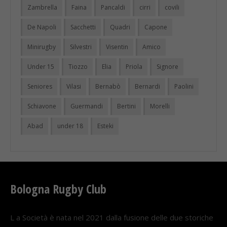
Zambrella
Faina
Pancaldi
cirri
covili
De Napoli
Sacchetti
Quadri
Capone
Minirugby
Silvestri
Visentin
Amico
Under 15
Tiozzo
Elia
Priola
Signore
Seniores
Vilasi
Bernabò
Bernardi
Paolini
Schiavone
Guermandi
Bertini
Morelli
Abad
under 18
Esteki
Bologna Rugby Club
L a Società è nata nel 2021 dalla fusione delle due storiche