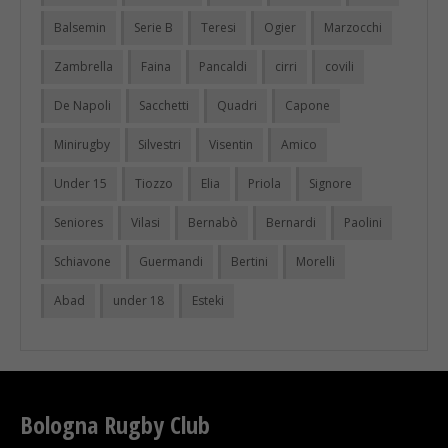
Balsemin
Serie B
Teresi
Ogier
Marzocchi
Zambrella
Faina
Pancaldi
cirri
covili
De Napoli
Sacchetti
Quadri
Capone
Minirugby
Silvestri
Visentin
Amico
Under 15
Tiozzo
Elia
Priola
Signore
Seniores
Vilasi
Bernabò
Bernardi
Paolini
Schiavone
Guermandi
Bertini
Morelli
Abad
under 18
Esteki
Bologna Rugby Club