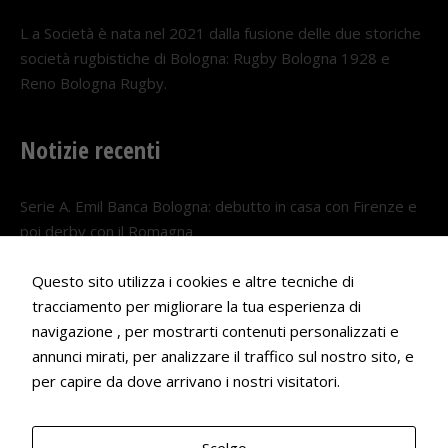
L a Società è nata nel 2021 dalla fusione delle due storiche
società rugbistiche di Bologna: Rugby Bologna 1928 e
Reno Bologna Rugby.
Notizie recenti
Serie A. Emil Banca Bologna: debutto in casa con Firenze e
poi derby con il Romagna
5 AGOSTO 2026
Questo sito utilizza i cookies e altre tecniche di
Serie A. Il Bologna nel girone veneto
tracciamento per migliorare la tua esperienza di
navigazione , per mostrarti contenuti personalizzati e
29 LUGLIO 2026
annunci mirati, per analizzare il traffico sul nostro sito, e
Francesco Andrei convocato al Camp estivo della nazionale
per capire da dove arrivano i nostri visitatori.
Under 18
22 LUGLIO 2026