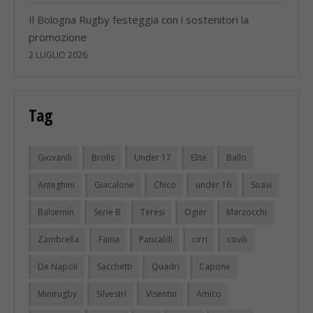
Il Bologna Rugby festeggia con i sostenitori la
promozione
2 LUGLIO 2026
Tag
Giovanili
Brolis
Under 17
Elite
Ballo
Anteghini
Giacalone
Chico
under 16
Soavi
Balsemin
Serie B
Teresi
Ogier
Marzocchi
Zambrella
Faina
Pancaldi
cirri
covili
De Napoli
Sacchetti
Quadri
Capone
Minirugby
Silvestri
Visentin
Amico