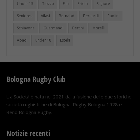
Under 15
Tiozzo
Elia
Priola
Signore
Seniores
Vilasi
Bernabò
Bernardi
Paolini
Schiavone
Guermandi
Bertini
Morelli
Abad
under 18
Esteki
Bologna Rugby Club
L a Società è nata nel 2021 dalla fusione delle due storiche
società rugbistiche di Bologna: Rugby Bologna 1928 e
Reno Bologna Rugby.
Notizie recenti