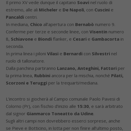
Il primo XV vede dunque il capitano
Soavi
nel ruolo di
estremo, alle ali
Micheler
e
De Napoli
, con
Cuscini
e
Pancaldi
centri.
In mediana,
Chico
all’apertura con
Bernabò
numero 9.
Conferme per terze e seconde linee, con
Visentin
numero
8,
Schiavone
e
Biondi
flanker, e
Cesari
e
Gambacorta
in
seconda.
In prima linea i piloni
Vilasi
e
Bernardi
con
Silvestri
nel
ruolo di tallonatore.
Dalla panchina partiranno
Lanzano, Anteghini, Fattori
per
la prima linea,
Rubbini
ancora per la mischia, nonché
Pilati,
Scorzoni e Teruggi
per la trequarti/mediana.
L’incontro si giocherà al Campo comunale Paolo Pavesi di
Colorno (Pr), con fischio d’inizio alle
15:30
, e sarà arbitrato
dal signor
Gianmarco Toneatto da Udine
.
Sugli altri campi non dovrebbero esserci sorprese, anche
se Pieve e Botticino, in lotta per non finire all’ultimo posto,