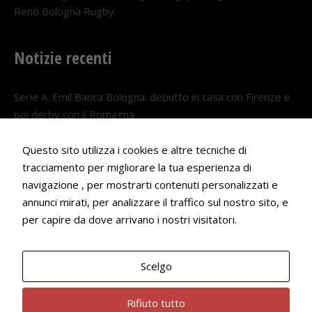
Reno Bologna Rugby.
Notizie recenti
Serie A. Emil Banca Bologna: debutto in casa con Firenze e
poi derby con il Romagna
5 AGOSTO 2026
Questo sito utilizza i cookies e altre tecniche di
Serie A. Il Bologna nel girone veneto
tracciamento per migliorare la tua esperienza di
29 LUGLIO 2026
navigazione , per mostrarti contenuti personalizzati e
annunci mirati, per analizzare il traffico sul nostro sito, e
Francesco Andrei convocato al Camp estivo della nazionale
per capire da dove arrivano i nostri visitatori.
Under 18
22 LUGLIO 2026
Scelgo
Bologna Rugby Club ASD P.IVA 03972091205
Rifiuto tutto