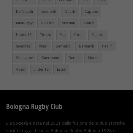
De Napoli
Sacchetti
Quadri
Capone
Minirugby
Silvestri
Visentin
Amico
Under 15
Tiozzo
Elia
Priola
Signore
Seniores
Vilasi
Bernabò
Bernardi
Paolini
Schiavone
Guermandi
Bertini
Morelli
Abad
under 18
Esteki
Bologna Rugby Club
L a Società è nata nel 2021 dalla fusione delle due storiche
società rugbistiche di Bologna: Rugby Bologna 1928 e