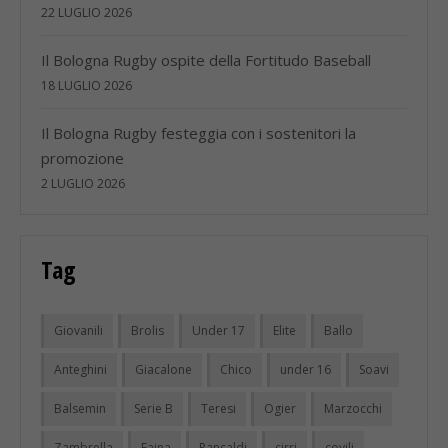
22 LUGLIO 2026
Il Bologna Rugby ospite della Fortitudo Baseball
18 LUGLIO 2026
Il Bologna Rugby festeggia con i sostenitori la
promozione
2 LUGLIO 2026
Tag
Giovanili
Brolis
Under 17
Elite
Ballo
Anteghini
Giacalone
Chico
under 16
Soavi
Balsemin
Serie B
Teresi
Ogier
Marzocchi
Zambrella
Faina
Pancaldi
cirri
covili