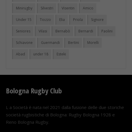
Minirugby
Silvestri
Visentin
Amico
Under 15
Tiozzo
Elia
Priola
Signore
Seniores
Vilasi
Bernabò
Bernardi
Paolini
Schiavone
Guermandi
Bertini
Morelli
Abad
under 18
Esteki
Bologna Rugby Club
L a Società è nata nel 2021 dalla fusione delle due storiche
società rugbistiche di Bologna: Rugby Bologna 1928 e
Reno Bologna Rugby.