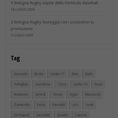
Il Bologna Rugby ospite della Fortitudo Baseball
18 LUGLIO 2026
Il Bologna Rugby festeggia con i sostenitori la
promozione
2 LUGLIO 2026
Tag
Giovanili
Brolis
Under 17
Elite
Ballo
Anteghini
Giacalone
Chico
under 16
Soavi
Balsemin
Serie B
Teresi
Ogier
Marzocchi
Zambrella
Faina
Pancaldi
cirri
covili
De Napoli
Sacchetti
Quadri
Capone