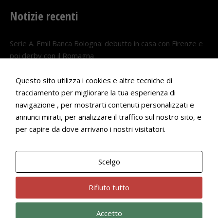
Notizie recenti
Serie A. Emil Banca Bologna: debutto in casa con Firenze e
poi derby con il Romagna
5 AGOSTO 2026
Questo sito utilizza i cookies e altre tecniche di
Serie A. Il Bologna nel girone veneto
tracciamento per migliorare la tua esperienza di
29 LUGLIO 2026
navigazione , per mostrarti contenuti personalizzati e
annunci mirati, per analizzare il traffico sul nostro sito, e
Francesco Andrei convocato al Camp estivo della nazionale
per capire da dove arrivano i nostri visitatori.
Under 18
22 LUGLIO 2026
Scelgo
Bologna Rugby Club ASD P.IVA 03972091205
Rifiuto tutto
Accetto
Privacy Policy