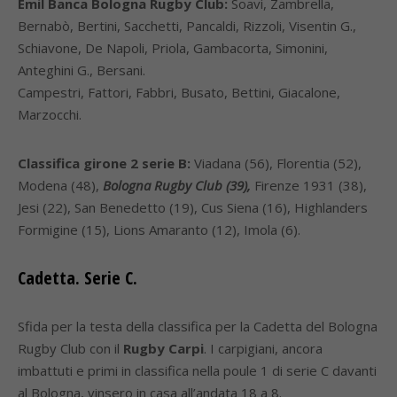
Emil Banca Bologna Rugby Club:
Soavi, Zambrella,
Bernabò, Bertini, Sacchetti, Pancaldi, Rizzoli, Visentin G.,
Schiavone, De Napoli, Priola, Gambacorta, Simonini,
Anteghini G., Bersani.
Campestri, Fattori, Fabbri, Busato, Bettini, Giacalone,
Marzocchi.
Classifica girone 2 serie B:
Viadana (56), Florentia (52),
Modena (48),
Bologna Rugby Club (39),
Firenze 1931 (38),
Jesi (22), San Benedetto (19), Cus Siena (16), Highlanders
Formigine (15), Lions Amaranto (12), Imola (6).
Cadetta. Serie C.
Sfida per la testa della classifica per la Cadetta del Bologna
Rugby Club con il
Rugby Carpi
. I carpigiani, ancora
imbattuti e primi in classifica nella poule 1 di serie C davanti
al Bologna, vinsero in casa all’andata 18 a 8.