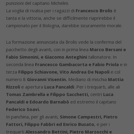
punizioni del capitano Michelini.
La voglia di rivalsa per i ragazzi di
Francesco Brolis
è
tanta e la vittoria, anche se difficilmente riaprirebbe il
campionato per il Bologna, darebbe sicuramente morale.
La formazione annunciata da Brolis vede la conferma del
pacchetto degli avanti, con in prima linea
Marco Bersani e
Fabio Simonini, e Giacomo Anteghini
tallonatore. In
seconda linea
Francesco Gambacorta e Fabio Priola
e in
terza
Filippo Schiavone, Vito Andrea De Napoli
e col
numero 8
Giovanni Visentin.
Mediano di mischia
Mattia
Rizzoli
e apertura
Luca Pancaldi
. Per i trequarti, alle ali
Tomas Zambrella e Filippo Sacchetti,
centri
Luca
Pancaldi e Edoardo Barnabò
ed estremo il capitano
Federico Soavi.
In panchina, per gli avanti,
Simone Campestri, Pietro
Fattori, Filippo Fabbri ed Enrico Busato
, e per i
trequarti
Alessandro Bettini, Pietro Marzocchi e