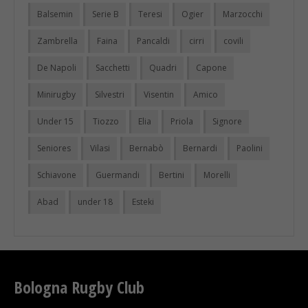
Balsemin
Serie B
Teresi
Ogier
Marzocchi
Zambrella
Faina
Pancaldi
cirri
covili
De Napoli
Sacchetti
Quadri
Capone
Minirugby
Silvestri
Visentin
Amico
Under 15
Tiozzo
Elia
Priola
Signore
Seniores
Vilasi
Bernabò
Bernardi
Paolini
Schiavone
Guermandi
Bertini
Morelli
Abad
under 18
Esteki
Bologna Rugby Club