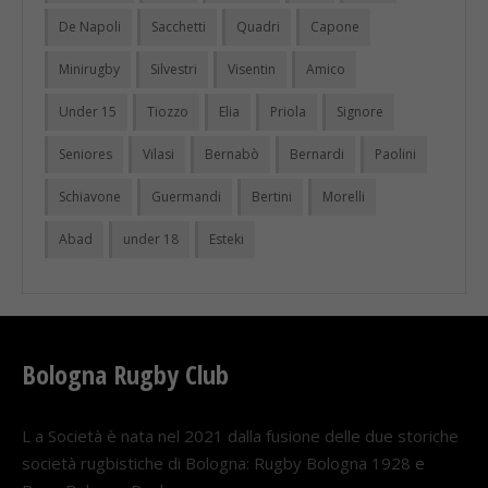
De Napoli
Sacchetti
Quadri
Capone
Minirugby
Silvestri
Visentin
Amico
Under 15
Tiozzo
Elia
Priola
Signore
Seniores
Vilasi
Bernabò
Bernardi
Paolini
Schiavone
Guermandi
Bertini
Morelli
Abad
under 18
Esteki
Bologna Rugby Club
L a Società è nata nel 2021 dalla fusione delle due storiche
società rugbistiche di Bologna: Rugby Bologna 1928 e