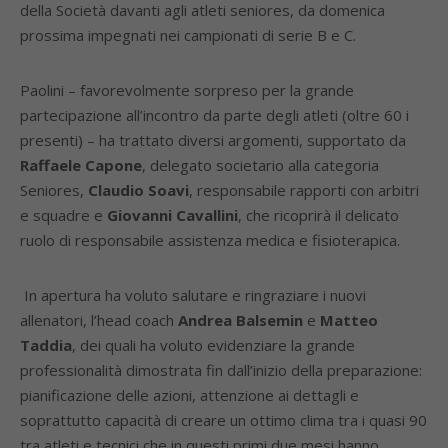
della Società davanti agli atleti seniores, da domenica
prossima impegnati nei campionati di serie B e C.
Paolini – favorevolmente sorpreso per la grande
partecipazione all’incontro da parte degli atleti (oltre 60 i
presenti) – ha trattato diversi argomenti, supportato da
Raffaele Capone
, delegato societario alla categoria
Seniores,
Claudio Soavi
, responsabile rapporti con arbitri
e squadre e
Giovanni Cavallini
, che ricoprirà il delicato
ruolo di responsabile assistenza medica e fisioterapica.
In apertura ha voluto salutare e ringraziare i nuovi
allenatori, l’head coach
Andrea Balsemin
e
Matteo
Taddia
, dei quali ha voluto evidenziare la grande
professionalità dimostrata fin dall’inizio della preparazione:
pianificazione delle azioni, attenzione ai dettagli e
soprattutto capacità di creare un ottimo clima tra i quasi 90
tra atleti e tecnici che in questi primi due mesi hanno