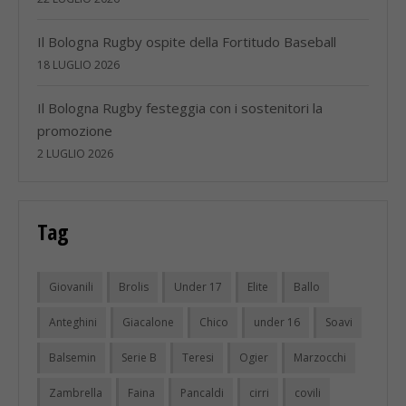
Il Bologna Rugby ospite della Fortitudo Baseball
18 LUGLIO 2026
Il Bologna Rugby festeggia con i sostenitori la
promozione
2 LUGLIO 2026
Tag
Giovanili
Brolis
Under 17
Elite
Ballo
Anteghini
Giacalone
Chico
under 16
Soavi
Balsemin
Serie B
Teresi
Ogier
Marzocchi
Zambrella
Faina
Pancaldi
cirri
covili