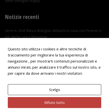
Reno Bologna Rugby.
Notizie recenti
Serie A. Emil Banca Bologna: debutto in casa con Firenze e
poi derby con il Romagna
5 AGOSTO 2026
Questo sito utilizza i cookies e altre tecniche di
Serie A. Il Bologna nel girone veneto
tracciamento per migliorare la tua esperienza di
29 LUGLIO 2026
navigazione , per mostrarti contenuti personalizzati e
annunci mirati, per analizzare il traffico sul nostro sito, e
Francesco Andrei convocato al Camp estivo della nazionale
per capire da dove arrivano i nostri visitatori.
Under 18
22 LUGLIO 2026
Scelgo
Bologna Rugby Club ASD P.IVA 03972091205
Rifiuto tutto