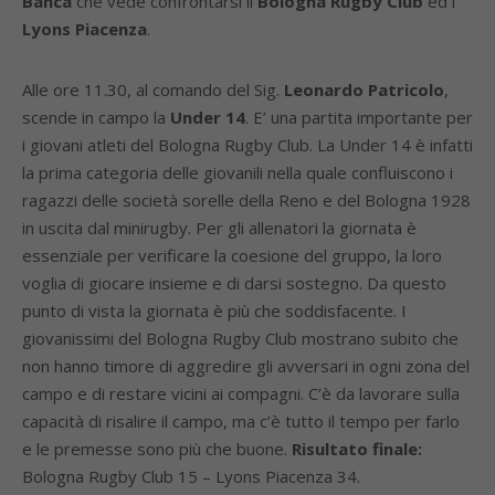
Banca
che vede confrontarsi il
Bologna Rugby Club
ed i
Lyons Piacenza
.
Alle ore 11.30, al comando del Sig.
Leonardo Patricolo
,
scende in campo la
Under 14
. E’ una partita importante per
i giovani atleti del Bologna Rugby Club. La Under 14 è infatti
la prima categoria delle giovanili nella quale confluiscono i
ragazzi delle società sorelle della Reno e del Bologna 1928
in uscita dal minirugby. Per gli allenatori la giornata è
essenziale per verificare la coesione del gruppo, la loro
voglia di giocare insieme e di darsi sostegno. Da questo
punto di vista la giornata è più che soddisfacente. I
giovanissimi del Bologna Rugby Club mostrano subito che
non hanno timore di aggredire gli avversari in ogni zona del
campo e di restare vicini ai compagni. C’è da lavorare sulla
capacità di risalire il campo, ma c’è tutto il tempo per farlo
e le premesse sono più che buone.
Risultato finale:
Bologna Rugby Club 15 – Lyons Piacenza 34.