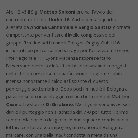
Alle 12.45 il Sig.
Matteo Spitoni
ordina l’avvio del
confronto delle due
Under 16
. Anche per la squadra
allenata da
Andrea Cannamela
e
Sergio Santi
la giornata
è importante per verificare il livello complessivo del
gruppo. Tra due settimane il Bologna Rugby Club U16
inizierà il suo percorso nei barrage per l’accesso al Torneo
Interregionale 1. I Lyons Piacenza rappresentano
l’avversario perfetto: infatti anche loro saranno impegnati
nello stesso percorso di qualificazione. La gara è subito
intensa nonostante il caldo asfissiante di questo
pomeriggio settembrino. Dopo pochi minuti è il Bologna a
passare subito in vantaggio con una bella meta di
Matteo
Casali.
Trasforma
Di Girolamo
. Ma i Lyons sono avversari
duri e il punteggio non si schioda dal 7-0 per tutto il primo
tempo. Alla ripresa del gioco, le due squadre continuano a
lottare con lo stesso impegno, ma è ancora il Bologna a
marcare, con una bella
maul
condotta in meta da una