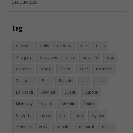
2 LUGLIO 2026
Tag
Giovanili
Brolis
Under 17
Elite
Ballo
Anteghini
Giacalone
Chico
under 16
Soavi
Balsemin
Serie B
Teresi
Ogier
Marzocchi
Zambrella
Faina
Pancaldi
cirri
covili
De Napoli
Sacchetti
Quadri
Capone
Minirugby
Silvestri
Visentin
Amico
Under 15
Tiozzo
Elia
Priola
Signore
Seniores
Vilasi
Bernabò
Bernardi
Paolini