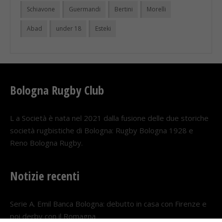
Schiavone
Guermandi
Bertini
Morelli
Abad
under 18
Esteki
Bologna Rugby Club
L a Società è nata nel 2021 dalla fusione delle due storiche
società rugbistiche di Bologna: Rugby Bologna 1928 e
Reno Bologna Rugby.
Notizie recenti
Serie A. Emil Banca Bologna: debutto in casa con Firenze e
poi derby con il Romagna