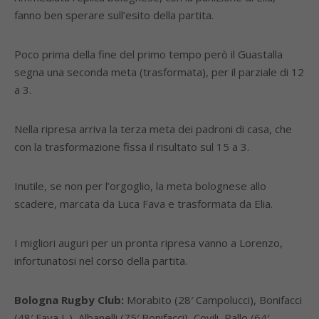
fanno ben sperare sull’esito della partita.
Poco prima della fine del primo tempo però il Guastalla
segna una seconda meta (trasformata), per il parziale di 12
a 3.
Nella ripresa arriva la terza meta dei padroni di casa, che
con la trasformazione fissa il risultato sul 15 a 3.
Inutile, se non per l’orgoglio, la meta bolognese allo
scadere, marcata da Luca Fava e trasformata da Elia.
I migliori auguri per un pronta ripresa vanno a Lorenzo,
infortunatosi nel corso della partita.
Bologna Rugby Club:
Morabito (28′ Campolucci), Bonifacci
(48′ Fava L.), Albanelli (75′ Bonifacci), Covili, Rallo (64′