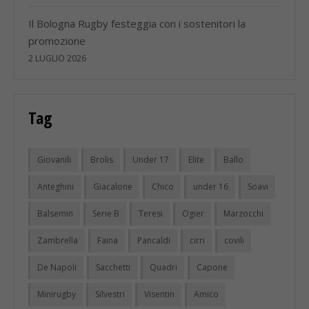
Il Bologna Rugby festeggia con i sostenitori la
promozione
2 LUGLIO 2026
Tag
Giovanili
Brolis
Under 17
Elite
Ballo
Anteghini
Giacalone
Chico
under 16
Soavi
Balsemin
Serie B
Teresi
Ogier
Marzocchi
Zambrella
Faina
Pancaldi
cirri
covili
De Napoli
Sacchetti
Quadri
Capone
Minirugby
Silvestri
Visentin
Amico