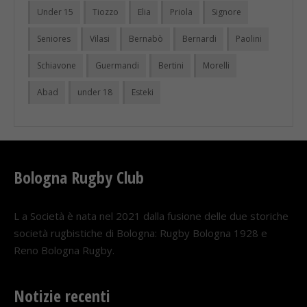
Under 15
Tiozzo
Elia
Priola
Signore
Seniores
Vilasi
Bernabò
Bernardi
Paolini
Schiavone
Guermandi
Bertini
Morelli
Abad
under 18
Esteki
Bologna Rugby Club
L a Società è nata nel 2021 dalla fusione delle due storiche
società rugbistiche di Bologna: Rugby Bologna 1928 e
Reno Bologna Rugby.
Notizie recenti