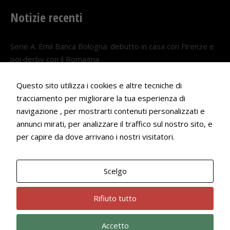
Notizie recenti
Serie A. Emil Banca Bologna: debutto in casa con Firenze e
poi derby con il Romagna
5 AGOSTO 2026
Questo sito utilizza i cookies e altre tecniche di
Serie A. Il Bologna nel girone veneto
tracciamento per migliorare la tua esperienza di
29 LUGLIO 2026
navigazione , per mostrarti contenuti personalizzati e
annunci mirati, per analizzare il traffico sul nostro sito, e
Francesco Andrei convocato al Camp estivo della nazionale
per capire da dove arrivano i nostri visitatori.
Under 18
22 LUGLIO 2026
Scelgo
Bologna Rugby Club ASD P.IVA 03972091205
Rifiuto tutto
Accetto
Privacy Policy