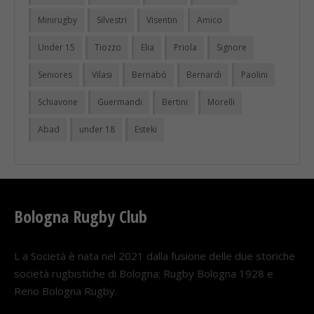
Minirugby
Silvestri
Visentin
Amico
Under 15
Tiozzo
Elia
Priola
Signore
Seniores
Vilasi
Bernabò
Bernardi
Paolini
Schiavone
Guermandi
Bertini
Morelli
Abad
under 18
Esteki
Bologna Rugby Club
L a Società è nata nel 2021 dalla fusione delle due storiche
società rugbistiche di Bologna: Rugby Bologna 1928 e
Reno Bologna Rugby.