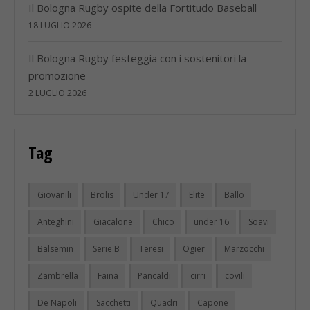
Il Bologna Rugby ospite della Fortitudo Baseball
18 LUGLIO 2026
Il Bologna Rugby festeggia con i sostenitori la
promozione
2 LUGLIO 2026
Tag
Giovanili
Brolis
Under 17
Elite
Ballo
Anteghini
Giacalone
Chico
under 16
Soavi
Balsemin
Serie B
Teresi
Ogier
Marzocchi
Zambrella
Faina
Pancaldi
cirri
covili
De Napoli
Sacchetti
Quadri
Capone