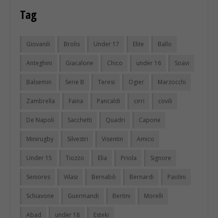
Tag
Giovanili
Brolis
Under 17
Elite
Ballo
Anteghini
Giacalone
Chico
under 16
Soavi
Balsemin
Serie B
Teresi
Ogier
Marzocchi
Zambrella
Faina
Pancaldi
cirri
covili
De Napoli
Sacchetti
Quadri
Capone
Minirugby
Silvestri
Visentin
Amico
Under 15
Tiozzo
Elia
Priola
Signore
Seniores
Vilasi
Bernabò
Bernardi
Paolini
Schiavone
Guermandi
Bertini
Morelli
Abad
under 18
Esteki