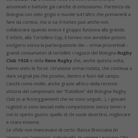
assonnati e battute già cariche di entusiasmo. Partenza da
Bologna con cielo grigio e nuvole tutt’altro che primaverili a
fare da cornice, ma si sa: il meteo può anche non
collaborare quando invece il gruppo funziona alla grande.
E infatti, alla Tortellino Cup, il torneo non avrebbe potuto
svolgersi senza la partecipazione dei – ormai proverbiali –
grandi consumatori di tortellini: i ragazzi del Bologna
Rugby
Club 1928
e della
Reno Rugby
che, anche questa volta,
hanno unito le forze. Un’unione ormai rodata, che continua a
dare segnali più che positivi, dentro e fuori dal campo.
Carichi come molle, anche grazie all’eco della recente
vittoria del campionato dei “fratelloni” del Bologna Rugby
Club (e ai festeggiamenti che ne sono seguiti…), i giovani
rugbisti si sono lanciati nella competizione senza timori e
con lo spirito giusto: quello di chi vuole divertirsi, migliorare
e stare insieme.
Le sfide non mancavano di certo: Bassa Bresciana (in
coppia con Cremona), Valpolicella, le venete Leoncine CRV,