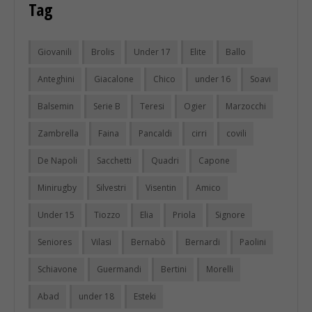
Tag
Giovanili
Brolis
Under 17
Elite
Ballo
Anteghini
Giacalone
Chico
under 16
Soavi
Balsemin
Serie B
Teresi
Ogier
Marzocchi
Zambrella
Faina
Pancaldi
cirri
covili
De Napoli
Sacchetti
Quadri
Capone
Minirugby
Silvestri
Visentin
Amico
Under 15
Tiozzo
Elia
Priola
Signore
Seniores
Vilasi
Bernabò
Bernardi
Paolini
Schiavone
Guermandi
Bertini
Morelli
Abad
under 18
Esteki