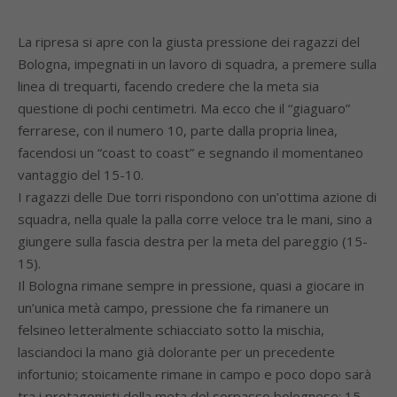
La ripresa si apre con la giusta pressione dei ragazzi del
Bologna, impegnati in un lavoro di squadra, a premere sulla
linea di trequarti, facendo credere che la meta sia
questione di pochi centimetri. Ma ecco che il “giaguaro”
ferrarese, con il numero 10, parte dalla propria linea,
facendosi un “coast to coast” e segnando il momentaneo
vantaggio del 15-10.
I ragazzi delle Due torri rispondono con un’ottima azione di
squadra, nella quale la palla corre veloce tra le mani, sino a
giungere sulla fascia destra per la meta del pareggio (15-
15).
Il Bologna rimane sempre in pressione, quasi a giocare in
un’unica metà campo, pressione che fa rimanere un
felsineo letteralmente schiacciato sotto la mischia,
lasciandoci la mano già dolorante per un precedente
infortunio; stoicamente rimane in campo e poco dopo sarà
tra i protagonisti della meta del sorpasso bolognese: 15-