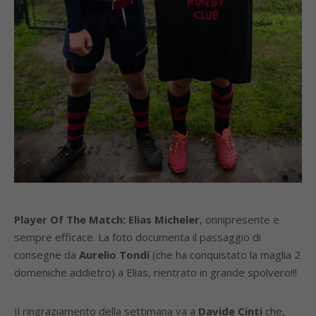
Player Of The Match:
Elias Micheler
, onnipresente e
sempre efficace. La foto documenta il passaggio di
consegne da
Aurelio Tondi
(che ha conquistato la maglia 2
domeniche addietro) a Elias, rientrato in grande spolvero!!!
Il ringraziamento della settimana va a
Davide Cinti
che,