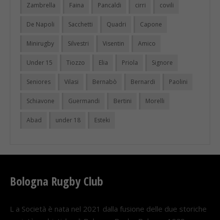
Zambrella
Faina
Pancaldi
cirri
covili
De Napoli
Sacchetti
Quadri
Capone
Minirugby
Silvestri
Visentin
Amico
Under 15
Tiozzo
Elia
Priola
Signore
Seniores
Vilasi
Bernabò
Bernardi
Paolini
Schiavone
Guermandi
Bertini
Morelli
Abad
under 18
Esteki
Bologna Rugby Club
L a Società è nata nel 2021 dalla fusione delle due storiche