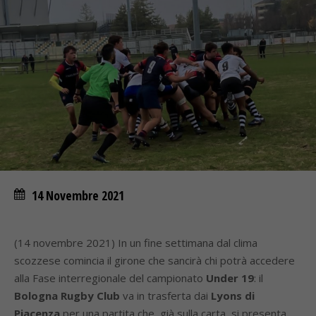
14 Novembre 2021
(14 novembre 2021) In un fine settimana dal clima
scozzese comincia il girone che sancirà chi potrà accedere
alla Fase interregionale del campionato
Under 19
: il
Bologna Rugby Club
va in trasferta dai
Lyons di
Piacenza
per una partita che, già sulla carta, si presenta