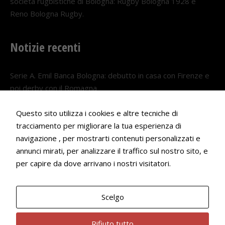
società rugbistiche di Bologna: Rugby Bologna 1928 e
Reno Bologna Rugby.
Notizie recenti
Serie A. Emil Banca Bologna: debutto in casa con Firenze e
poi derby con il Romagna
5 AGOSTO 2026
Questo sito utilizza i cookies e altre tecniche di
Serie A. Il Bologna nel girone veneto
tracciamento per migliorare la tua esperienza di
navigazione , per mostrarti contenuti personalizzati e
29 LUGLIO 2026
annunci mirati, per analizzare il traffico sul nostro sito, e
Francesco Andrei convocato al Camp estivo della nazionale
per capire da dove arrivano i nostri visitatori.
Under 18
22 LUGLIO 2026
Scelgo
Bologna Rugby Club ASD P.IVA 03972091205
Rifiuto tutto