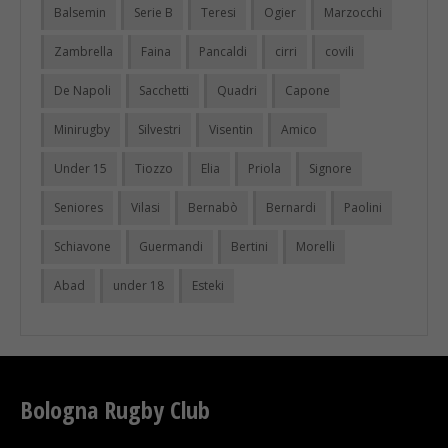
Balsemin
Serie B
Teresi
Ogier
Marzocchi
Zambrella
Faina
Pancaldi
cirri
covili
De Napoli
Sacchetti
Quadri
Capone
Minirugby
Silvestri
Visentin
Amico
Under 15
Tiozzo
Elia
Priola
Signore
Seniores
Vilasi
Bernabò
Bernardi
Paolini
Schiavone
Guermandi
Bertini
Morelli
Abad
under 18
Esteki
Bologna Rugby Club