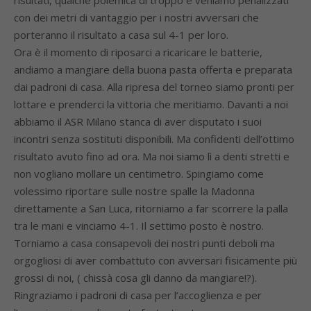
risultati, qualche polemica di troppo e veniamo penalizzati
con dei metri di vantaggio per i nostri avversari che
porteranno il risultato a casa sul 4-1 per loro.
Ora è il momento di riposarci a ricaricare le batterie,
andiamo a mangiare della buona pasta offerta e preparata
dai padroni di casa. Alla ripresa del torneo siamo pronti per
lottare e prenderci la vittoria che meritiamo. Davanti a noi
abbiamo il ASR Milano stanca di aver disputato i suoi
incontri senza sostituti disponibili. Ma confidenti dell’ottimo
risultato avuto fino ad ora. Ma noi siamo lì a denti stretti e
non vogliano mollare un centimetro. Spingiamo come
volessimo riportare sulle nostre spalle la Madonna
direttamente a San Luca, ritorniamo a far scorrere la palla
tra le mani e vinciamo 4-1. Il settimo posto è nostro.
Torniamo a casa consapevoli dei nostri punti deboli ma
orgogliosi di aver combattuto con avversari fisicamente più
grossi di noi, ( chissà cosa gli danno da mangiare!?).
Ringraziamo i padroni di casa per l’accoglienza e per