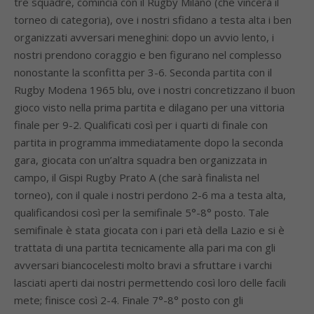
tre squadre, comincia con il Rugby Milano (che vincerà il
torneo di categoria), ove i nostri sfidano a testa alta i ben
organizzati avversari meneghini: dopo un avvio lento, i
nostri prendono coraggio e ben figurano nel complesso
nonostante la sconfitta per 3-6. Seconda partita con il
Rugby Modena 1965 blu, ove i nostri concretizzano il buon
gioco visto nella prima partita e dilagano per una vittoria
finale per 9-2. Qualificati così per i quarti di finale con
partita in programma immediatamente dopo la seconda
gara, giocata con un’altra squadra ben organizzata in
campo, il Gispi Rugby Prato A (che sarà finalista nel
torneo), con il quale i nostri perdono 2-6 ma a testa alta,
qualificandosi così per la semifinale 5°-8° posto. Tale
semifinale è stata giocata con i pari età della Lazio e si è
trattata di una partita tecnicamente alla pari ma con gli
avversari biancocelesti molto bravi a sfruttare i varchi
lasciati aperti dai nostri permettendo così loro delle facili
mete; finisce così 2-4. Finale 7°-8° posto con gli