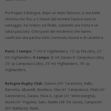
Purtroppo il Bologna, dopo un inizio faticoso, e una bella
rimonta che fino a 5 minuti dal termine l’aveva visto in
vantaggio, ha ceduto sul finale, subendo una meta e un
calcio piazzato. Otto punti dei modenesi che hanno
vanificato una partita tutto sommato buona e di carattere.
Punti. I tempo:
7′ mt tr Highlanders, 12′ cp Elia (Bo), 22′
mt Highlanders.
II tempo:
8′ mt Zanasi tr Campolucci (Bo),
25′ cp Campolucci (Bo), 35′ mt Highlanders, 78′ cp
Highlanders.
Bologna Rugby Club:
Zuinesi (50′ Tarantino), Rallo,
Barretta, Albanelli, Bonifacci, Elia (41′ Campolucci), Pilati (41′
Cannoniero), Zanasi, Fava A., Ignat (41′ Weerasingha),
Aureli (41′ Pagnini), Salvi, Nadini (48′ De Sensi), Campestri
(65′ Baldazzi), Radu.