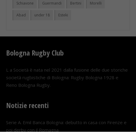
Schiavone
Guermandi
Bertini
Morelli
Abad
under 18
Esteki
Bologna Rugby Club
L a Società è nata nel 2021 dalla fusione delle due storiche
società rugbistiche di Bologna: Rugby Bologna 1928 e
Reno Bologna Rugby.
Notizie recenti
Serie A. Emil Banca Bologna: debutto in casa con Firenze e
poi derby con il Romagna