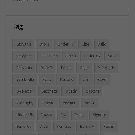
Tag
Giovanili
Brolis
Under 17
Elite
Ballo
Anteghini
Giacalone
Chico
under 16
Soavi
Balsemin
Serie B
Teresi
Ogier
Marzocchi
Zambrella
Faina
Pancaldi
cirri
covili
De Napoli
Sacchetti
Quadri
Capone
Minirugby
Silvestri
Visentin
Amico
Under 15
Tiozzo
Elia
Priola
Signore
Seniores
Vilasi
Bernabò
Bernardi
Paolini