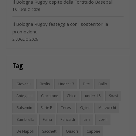
Il Bologna Rugby ospite della Fortitudo Baseball
18 LUGLIO 2026
Il Bologna Rugby festeggia con i sostenitori la
promozione
2 LUGLIO 2026
Tag
Giovanili
Brolis
Under 17
Elite
Ballo
Anteghini
Giacalone
Chico
under 16
Soavi
Balsemin
Serie B
Teresi
Ogier
Marzocchi
Zambrella
Faina
Pancaldi
cirri
covili
De Napoli
Sacchetti
Quadri
Capone