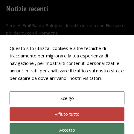
Notizie recenti
Serie A. Emil Banca Bologna: debutto in casa con Firenze e
poi derby con il Romagna
5 AGOSTO 2026
Questo sito utilizza i cookies e altre tecniche di
Serie A. Il Bologna nel girone veneto
tracciamento per migliorare la tua esperienza di
29 LUGLIO 2026
navigazione , per mostrarti contenuti personalizzati e
annunci mirati, per analizzare il traffico sul nostro sito, e
Francesco Andrei convocato al Camp estivo della nazionale
per capire da dove arrivano i nostri visitatori.
Under 18
22 LUGLIO 2026
Scelgo
Bologna Rugby Club ASD P.IVA 03972091205
Rifiuto tutto
Accetto
Privacy Policy