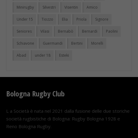
Minirugby
Silvestri
Visentin
Amico
Under 15
Tiozzo
Elia
Priola
Signore
Seniores
Vilasi
Bernabò
Bernardi
Paolini
Schiavone
Guermandi
Bertini
Morelli
Abad
under 18
Esteki
Bologna Rugby Club
L a Società è nata nel 2021 dalla fusione delle due storiche
società rugbistiche di Bologna: Rugby Bologna 1928 e
Reno Bologna Rugby.