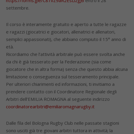
https://forms.gle/C81vZ9aR2EsLizgJ6
entro il 28
settembre.
Il corso è interamente gratuito e aperto a tutte le ragazze
e ragazzi (giocatrici e giocatori, allenatrici e allenatori,
semplici appassionati), che abbiano compiuto il 15° anno di
età.
Ricordiamo che l’attività arbitrale può essere svolta anche
da chi è già tesserato per la Federazione (sia come
giocatore che in altra forma) senza che questo abbia alcuna
limitazione o conseguenza sul tesseramento principale.
Per ulteriori chiarimenti ed informazioni, ti invitiamo a
prendere contatto con il Coordinatore Regionale degli
Arbitri dell’EMILIA ROMAGNA al seguente indirizzo
coordinatorearbitri@emiliaromagnarugby.it
Dalle fila del Bologna Rugby Club nelle passate stagioni
sono usciti già tre giovani arbitri tuttora in attività; la